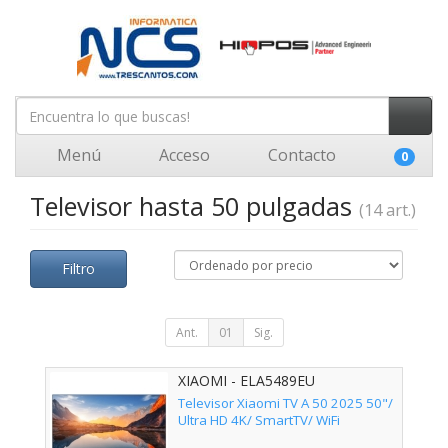
Menú
Acceso
Contacto
0
Televisor hasta 50 pulgadas
(14 art.)
Filtro
Ant.
01
Sig.
XIAOMI - ELA5489EU
Televisor Xiaomi TV A 50 2025 50"/
Ultra HD 4K/ SmartTV/ WiFi