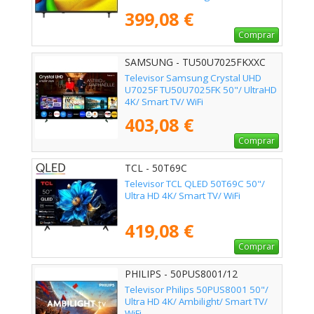
399,08 €
Comprar
SAMSUNG - TU50U7025FKXXC
Televisor Samsung Crystal UHD
U7025F TU50U7025FK 50"/ UltraHD
4K/ Smart TV/ WiFi
403,08 €
Comprar
TCL - 50T69C
Televisor TCL QLED 50T69C 50"/
Ultra HD 4K/ Smart TV/ WiFi
419,08 €
Comprar
PHILIPS - 50PUS8001/12
Televisor Philips 50PUS8001 50"/
Ultra HD 4K/ Ambilight/ Smart TV/
WiFi