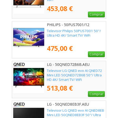
453,08 €
Comprar
PHILIPS - 50PUS7001/12
Televisor Philips 50PUS7001 50"/
Ultra HD 4K/ Smart TV/ WiFi
475,00 €
Comprar
LG - 50QNED72B6B.AEU
Televisor LG QNED evo AI QNED72
Mini LED 50QNED72B6B 50"/ Ultra
HD 4K/ Smart TV/ WiFi
513,08 €
Comprar
LG - 50QNED8EB3F.AEU
Televisor LG QNED evo AI QNED8EB
Mini LED 50QNED8EB3F 50"/ Ultra