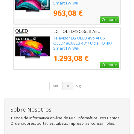
Smart TV/ WiFi
963,08 €
Comprar
LG - OLED48C66LB.AEU
Televisor LG OLED evo AI C6
OLED48C66LB 48"/ Ultra HD 4K/
Smart TV/ WiFi
1.293,08 €
Comprar
Ant.
01
Sig.
Sobre Nosotros
Tienda de informatica on-line de NCS Informática Tres Cantos.
Ordenadores, portátiles, tabets, impresoras, consumibles.