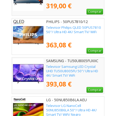
319,00 €
Comprar
PHILIPS - 50PUS7810/12
Televisor Philips QLED 50PUS7810
50"/ Ultra HD 4K/ Smart TV/ WiFi
363,08 €
Comprar
SAMSUNG - TU50U8005FUXXC
Televisor Samsung LED Crystal
UHD TU50U8005FU 50"/ Ultra HD
4K/ Smart TV/ WiFi
393,08 €
Comprar
LG - 50NU850B6LA.AEU
Televisor LG NanoCell
50NU850B6LA 50"/ Ultra HD 4K/
Smart TV/ WiFi/ Negro