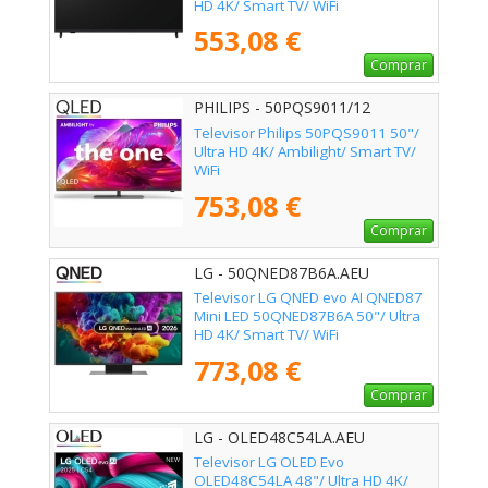
HD 4K/ Smart TV/ WiFi
553,08 €
Comprar
PHILIPS - 50PQS9011/12
Televisor Philips 50PQS9011 50"/
Ultra HD 4K/ Ambilight/ Smart TV/
WiFi
753,08 €
Comprar
LG - 50QNED87B6A.AEU
Televisor LG QNED evo AI QNED87
Mini LED 50QNED87B6A 50"/ Ultra
HD 4K/ Smart TV/ WiFi
773,08 €
Comprar
LG - OLED48C54LA.AEU
Televisor LG OLED Evo
OLED48C54LA 48"/ Ultra HD 4K/