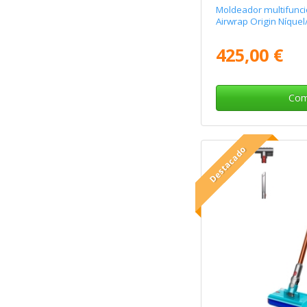
Moldeador multifunci
Airwrap Origin Níque
425,00 €
Com
Destacado