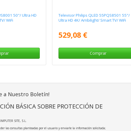
US8001 50"/ Ultra HD
Televisor Philips QLED 55PQS8501 55"/
TV/ WiFi
Ultra HD 4K/ Ambilight/ Smart TV/ WiFi
529,08 €
prar
Comprar
e a Nuestro Boletín!
CIÓN BÁSICA SOBRE PROTECCIÓN DE
OMPUTER SITE, S.L.
der las consultas planteadas por el usuario y enviarle la información solicitada;