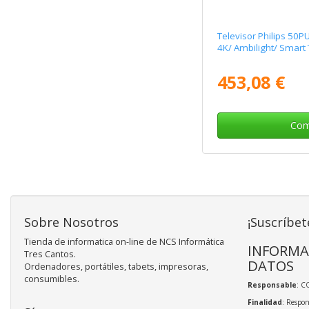
Televisor Philips 50P
4K/ Ambilight/ Smart 
453,08 €
Com
Sobre Nosotros
¡Suscríbet
Tienda de informatica on-line de NCS Informática
INFORMA
Tres Cantos.
DATOS
Ordenadores, portátiles, tabets, impresoras,
consumibles.
Responsable
: C
Finalidad
: Respon