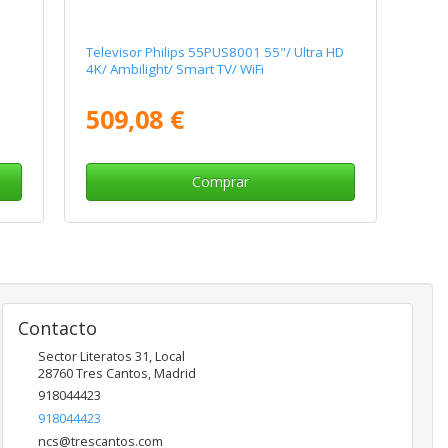
Televisor Philips 55PUS8001 55"/ Ultra HD
4K/ Ambilight/ Smart TV/ WiFi
509,08 €
Comprar
Contacto
Sector Literatos 31, Local
28760
Tres Cantos
,
Madrid
918044423
918044423
ncs@trescantos.com