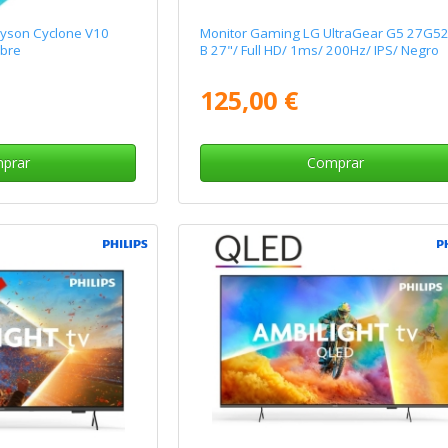
Dyson Cyclone V10
Monitor Gaming LG UltraGear G5 27G5
bre
B 27"/ Full HD/ 1ms/ 200Hz/ IPS/ Negro
125,00 €
prar
Comprar