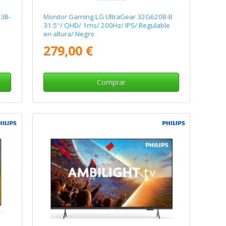
23B-
Monitor Gaming LG UltraGear 32G620B-B
31.5"/ QHD/ 1ms/ 200Hz/ IPS/ Regulable
en altura/ Negro
279,00 €
Comprar