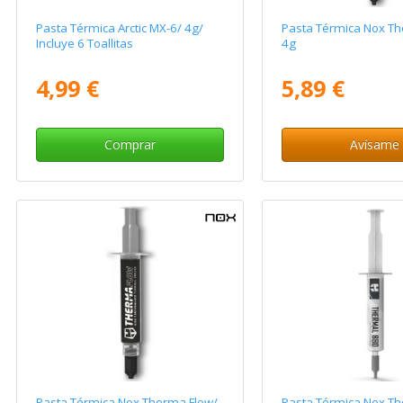
Pasta Térmica Arctic MX-6/ 4g/
Pasta Térmica Nox Th
Incluye 6 Toallitas
4g
4,99 €
5,89 €
Comprar
Avísame
Pasta Térmica Nox Therma Flow/
Pasta Térmica Nox Th