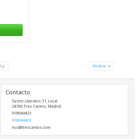
Sig.
Mostrar
Contacto
Sector Literatos 31, Local
28760
Tres Cantos
,
Madrid
918044423
918044423
ncs@trescantos.com