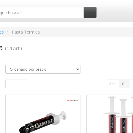
es
Pasta Termica
ca
(14 art.)
Ant.
01