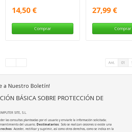
14,50 €
27,99 €
Comprar
Comprar
Ant.
01
e a Nuestro Boletín!
CIÓN BÁSICA SOBRE PROTECCIÓN DE
OMPUTER SITE, S.L.
der las consultas planteadas por el usuario y enviarle la información solicitada;
onsentimiento del usuario;
Destinatarios
: Solo se realizan cesiones si existe una
rechos
: Acceder, rectificar y suprimir, así como otros derechos, como se indica en la