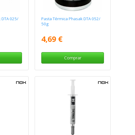
 DTA 025/
Pasta Térmica Phasak DTA 052/
50g
4,69 €
Comprar