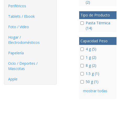
(2)
Periféricos
Tipo de Producto
Tablets / Ebook
Pasta Térmica
Foto / Video
(14)
Hogar /
Capacidad Peso
Electrodomésticos
4 g (5)
Papelería
1 g (2)
Ocio / Deportes /
8 g (2)
Mascotas
1.5 g (1)
Apple
50 g (1)
mostrar todas