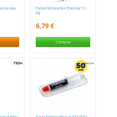
erma Lite/
Pasta Térmica Nox Thermal T1/
4g
6,79 €
Comprar
ermal 880/
Pasta Térmica Phasak DTA 005/