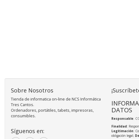
Sobre Nosotros
¡Suscríbet
Tienda de informatica on-line de NCS Informática
INFORMA
Tres Cantos.
DATOS
Ordenadores, portátiles, tabets, impresoras,
consumibles.
Responsable
: C
Finalidad
: Respon
Síguenos en:
Legitimación
: C
obligación legal;
De