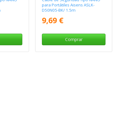
para Portátiles Aisens ASLK-
m
D50N05-BK/ 1.5m
9,69 €
Comprar