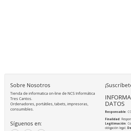
Sobre Nosotros
¡Suscríbet
Tienda de informatica on-line de NCS Informática
INFORMA
Tres Cantos.
DATOS
Ordenadores, portátiles, tabets, impresoras,
consumibles.
Responsable
: C
Finalidad
: Respon
Síguenos en:
Legitimación
: C
obligación legal;
De