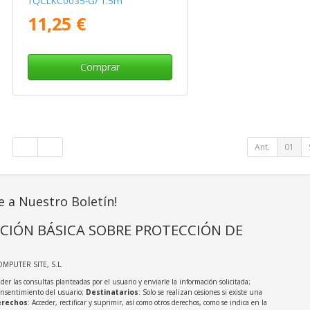
TQCLKC0035-G/ 1.5m
11,25 €
Comprar
Ant.
01
e a Nuestro Boletín!
CIÓN BÁSICA SOBRE PROTECCIÓN DE
OMPUTER SITE, S.L.
der las consultas planteadas por el usuario y enviarle la información solicitada;
onsentimiento del usuario;
Destinatarios
: Solo se realizan cesiones si existe una
rechos
: Acceder, rectificar y suprimir, así como otros derechos, como se indica en la