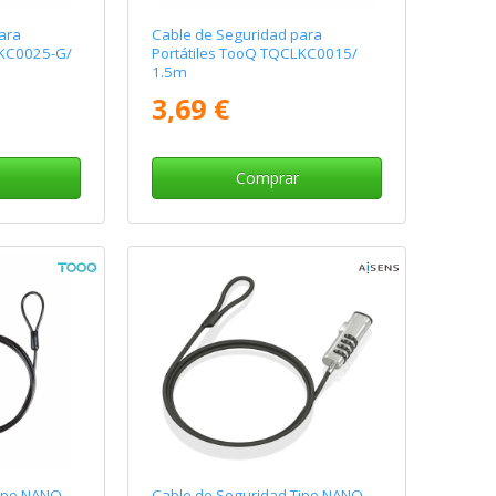
ara
Cable de Seguridad para
LKC0025-G/
Portátiles TooQ TQCLKC0015/
1.5m
3,69 €
Comprar
Tipo NANO
Cable de Seguridad Tipo NANO