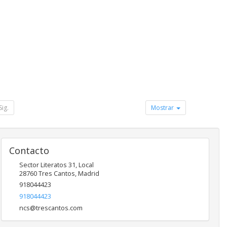
Sig.
Mostrar
Contacto
Sector Literatos 31, Local
28760
Tres Cantos
,
Madrid
918044423
918044423
ncs@trescantos.com