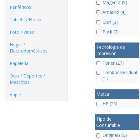
Magenta (9)
Periféricos
Amarillo (4)
Tablets / Ebook
Cian (3)
Pack (2)
Foto / Video
Hogar /
Tecnologia de
Electrodomésticos
Impresion
Toner (27)
Papelería
Tambor Residual
Ocio / Deportes /
(1)
Mascotas
Marca
Apple
HP (25)
Tipo de
Consumible
Original (25)