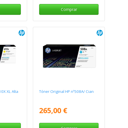
Comprar
10X XL Alta
Tóner Original HP nº508A/ Cian
265,00 €