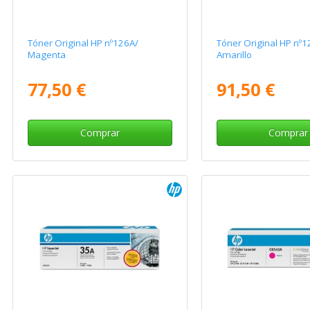
Tóner Original HP nº126A/
Tóner Original HP nº1
Magenta
Amarillo
77,50 €
91,50 €
Comprar
Comprar