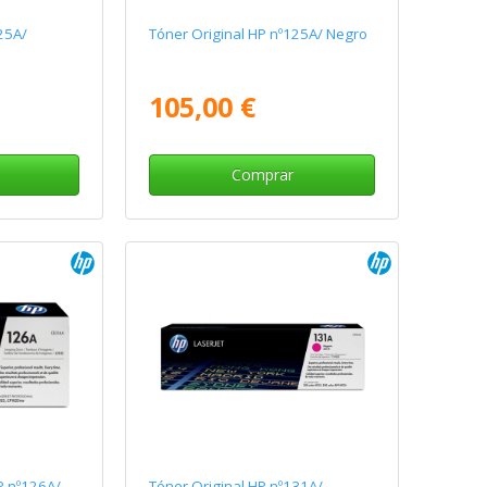
25A/
Tóner Original HP nº125A/ Negro
105,00 €
Comprar
 nº126A/
Tóner Original HP nº131A/