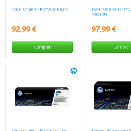
Tóner Original HP nº35A/ Negro
Tóner Original HP nº1
Magenta
92,99 €
97,99 €
Comprar
Comprar
Tóner Original HP nº201A/ Cian
Tambor de Imagen HP