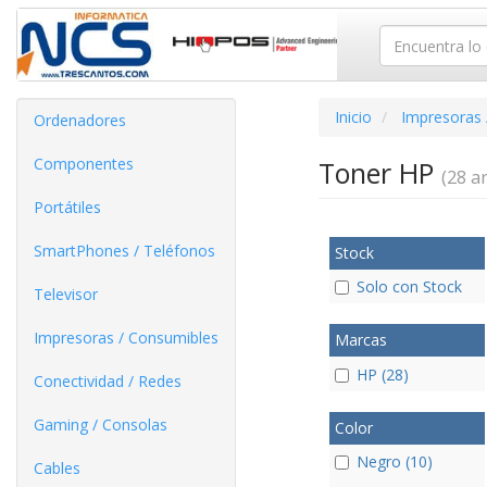
Inicio
Impresoras 
Ordenadores
Componentes
Toner HP
(28 ar
Portátiles
SmartPhones / Teléfonos
Stock
Solo con Stock
Televisor
Impresoras / Consumibles
Marcas
HP (28)
Conectividad / Redes
Gaming / Consolas
Color
Negro (10)
Cables