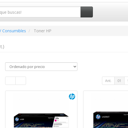
/ Consumibles
Toner HP
t.)
Ant.
01