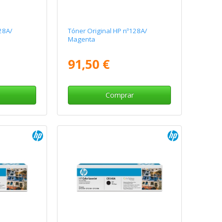
28A/
Tóner Original HP nº128A/
Magenta
91,50 €
Comprar