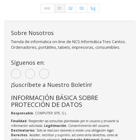
Ant.
01
02
03
Sig.
Sobre Nosotros
Tienda de informatica on-line de NCS Informática Tres Cantos.
Ordenadores, portátiles, tabets, impresoras, consumibles.
Síguenos en:
¡Suscríbete a Nuestro Boletín!
INFORMACIÓN BÁSICA SOBRE
PROTECCIÓN DE DATOS
Responsable
: COMPUTER SITE, S.L.
Finalidad
: Responder las consultas planteadas por el usuario y enviarle la
información solicitada;
Legitimación
: Consentimiento del usuario;
Destinatarios
: Solo se realizan cesiones si existe una obligación legal;
Derechos
: Acceder, rectificar y suprimir, así como otros derechos, como se
indica en la información adicional;
Información Adicional
: Puede