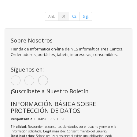
Ant.
01
02
Sig.
Sobre Nosotros
Tienda de informatica on-line de NCS Informática Tres Cantos.
Ordenadores, portátiles, tabets, impresoras, consumibles.
Síguenos en:
¡Suscríbete a Nuestro Boletín!
INFORMACIÓN BÁSICA SOBRE
PROTECCIÓN DE DATOS
Responsable
: COMPUTER SITE, S.L.
Finalidad
: Responder las consultas planteadas por el usuario y enviarle la
información solicitada;
Legitimación
: Consentimiento del usuario;
Destinatarios
: Solo se realizan cesiones si existe una obligación legal;