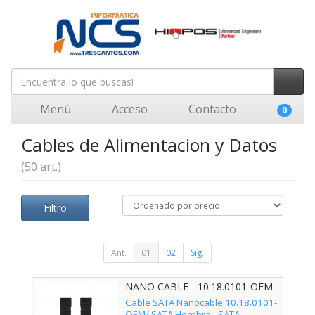
Menú
Acceso
Contacto
0
Cables de Alimentacion y Datos
(50 art.)
Filtro
Ant.
01
02
Sig.
NANO CABLE - 10.18.0101-OEM
Cable SATA Nanocable 10.18.0101-
OEM/ SATA Hembra - SATA