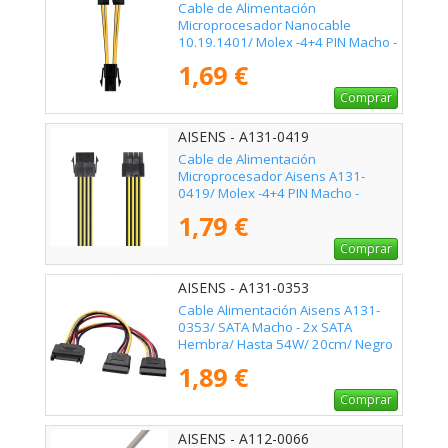
Cable de Alimentación
Microprocesador Nanocable
10.19.1401/ Molex -4+4 PIN Macho -
Molex 4 PIN Hembra/ 15cm
1,69 €
Comprar
AISENS - A131-0419
Cable de Alimentación
Microprocesador Aisens A131-
0419/ Molex -4+4 PIN Macho -
Molex 8 PIN Hembra/ 30cm
1,79 €
Comprar
AISENS - A131-0353
Cable Alimentación Aisens A131-
0353/ SATA Macho - 2x SATA
Hembra/ Hasta 54W/ 20cm/ Negro
1,89 €
Comprar
AISENS - A112-0066