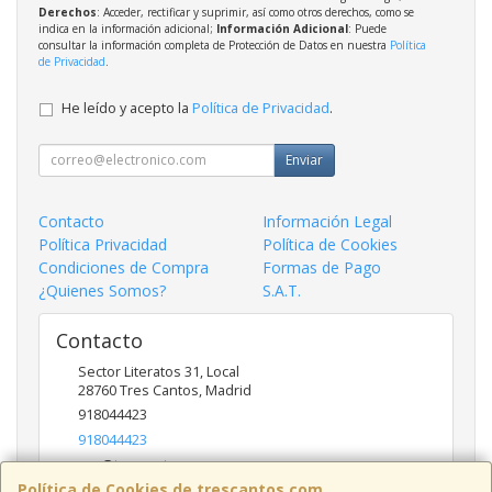
Derechos
: Acceder, rectificar y suprimir, así como otros derechos, como se
indica en la información adicional;
Información Adicional
: Puede
consultar la información completa de Protección de Datos en nuestra
Política
de Privacidad
.
He leído y acepto la
Política de Privacidad
.
Enviar
Contacto
Información Legal
Política Privacidad
Política de Cookies
Condiciones de Compra
Formas de Pago
¿Quienes Somos?
S.A.T.
Contacto
Sector Literatos 31, Local
28760
Tres Cantos
,
Madrid
918044423
918044423
ncs@trescantos.com
Política de Cookies de trescantos.com