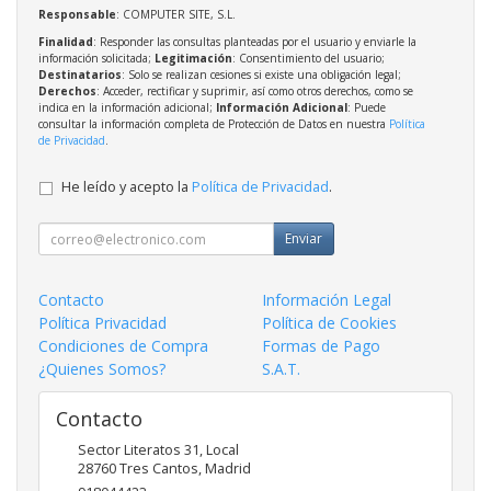
Responsable
: COMPUTER SITE, S.L.
Finalidad
: Responder las consultas planteadas por el usuario y enviarle la
información solicitada;
Legitimación
: Consentimiento del usuario;
Destinatarios
: Solo se realizan cesiones si existe una obligación legal;
Derechos
: Acceder, rectificar y suprimir, así como otros derechos, como se
indica en la información adicional;
Información Adicional
: Puede
consultar la información completa de Protección de Datos en nuestra
Política
de Privacidad
.
He leído y acepto la
Política de Privacidad
.
Enviar
Contacto
Información Legal
Política Privacidad
Política de Cookies
Condiciones de Compra
Formas de Pago
¿Quienes Somos?
S.A.T.
Contacto
Sector Literatos 31, Local
28760
Tres Cantos
,
Madrid