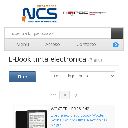
Menú
Acceso
Contacto
0
E-Book tinta electronica
(7 art.)
Filtro
Ant.
01
Sig.
WOXTER - EB26-042
Libro electrónico Ebook Woxter
Scriba 195/ 6"/ tinta electrónica/
Negro