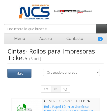
Menú
Acceso
Contacto
0
Cintas- Rollos para Impresoras
Tickets
(5 art.)
Filtro
Ant.
01
Sig.
GENERICO - 57X50 10U BPA
Rollo Papel Térmico Genérico
57x50 10U BPA/ 57 x 50mm/ 10