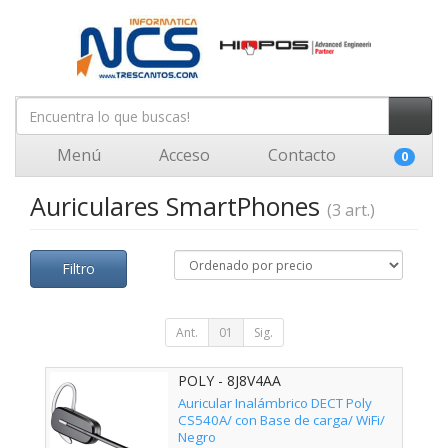
Menú
Acceso
Contacto
0
Auriculares SmartPhones
(3 art.)
Filtro
Ant.
01
Sig.
POLY - 8J8V4AA
Auricular Inalámbrico DECT Poly
CS540A/ con Base de carga/ WiFi/
Negro