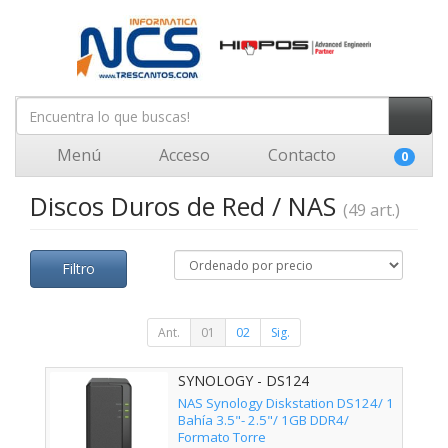
Menú
Acceso
Contacto
0
Discos Duros de Red / NAS
(49 art.)
Filtro
Ant.
01
02
Sig.
SYNOLOGY - DS124
NAS Synology Diskstation DS124/ 1
Bahía 3.5"- 2.5"/ 1GB DDR4/
Formato Torre