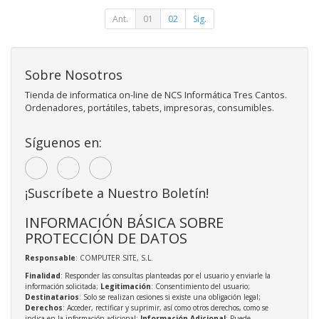
Ant.
01
02
Sig.
Sobre Nosotros
Tienda de informatica on-line de NCS Informática Tres Cantos.
Ordenadores, portátiles, tabets, impresoras, consumibles.
Síguenos en:
¡Suscríbete a Nuestro Boletín!
INFORMACIÓN BÁSICA SOBRE
PROTECCIÓN DE DATOS
Responsable
: COMPUTER SITE, S.L.
Finalidad
: Responder las consultas planteadas por el usuario y enviarle la
información solicitada;
Legitimación
: Consentimiento del usuario;
Destinatarios
: Solo se realizan cesiones si existe una obligación legal;
Derechos
: Acceder, rectificar y suprimir, así como otros derechos, como se
indica en la información adicional;
Información Adicional
: Puede