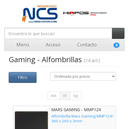
Menú
Acceso
Contacto
0
Gaming - Alfombrillas
(14 art.)
Filtro
Ant.
01
Sig.
MARS GAMING - MMP124
Alfombrilla Mars Gaming MMP124/
360 x 260 x 3mm