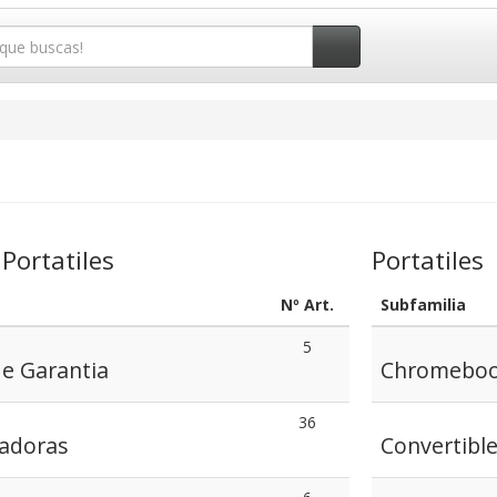
Portatiles
Portatiles
Nº Art.
Subfamilia
5
e Garantia
Chromebo
36
radoras
Convertible