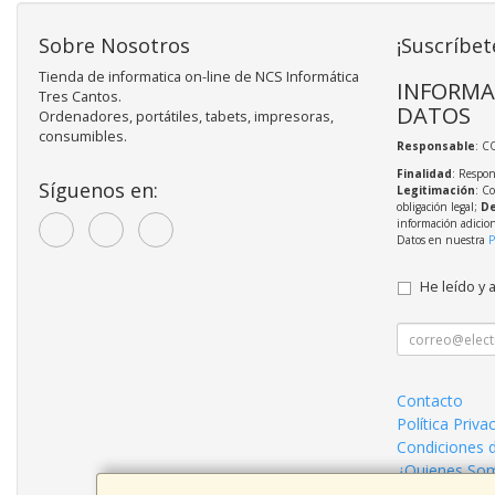
Sobre Nosotros
¡Suscríbet
Tienda de informatica on-line de NCS Informática
INFORMA
Tres Cantos.
DATOS
Ordenadores, portátiles, tabets, impresoras,
consumibles.
Responsable
: C
Finalidad
: Respon
Síguenos en:
Legitimación
: C
obligación legal;
De
información adicio
Datos en nuestra
P
He leído y 
Contacto
Política Priva
Condiciones 
¿Quienes So