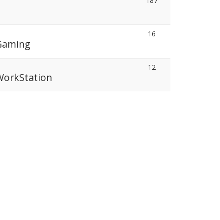
187
16
 Gaming
12
 WorkStation