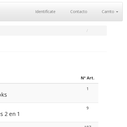
Identifícate
Contacto
Carrito
Nº Art.
1
oks
9
s 2 en 1