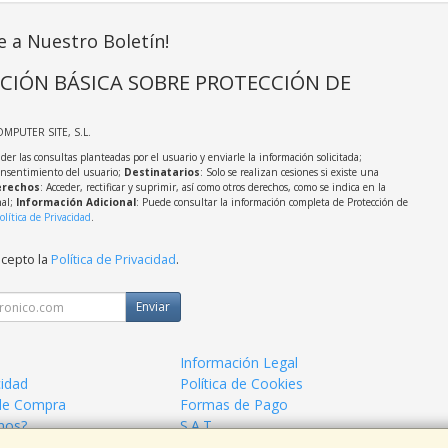
e a Nuestro Boletín!
CIÓN BÁSICA SOBRE PROTECCIÓN DE
OMPUTER SITE, S.L.
der las consultas planteadas por el usuario y enviarle la información solicitada;
onsentimiento del usuario;
Destinatarios
: Solo se realizan cesiones si existe una
rechos
: Acceder, rectificar y suprimir, así como otros derechos, como se indica en la
nal;
Información Adicional
: Puede consultar la información completa de Protección de
olítica de Privacidad
.
acepto la
Política de Privacidad
.
Enviar
Información Legal
cidad
Política de Cookies
de Compra
Formas de Pago
mos?
S.A.T.