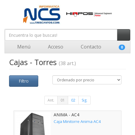
Menú
Acceso
Contacto
0
Cajas - Torres
(38 art.)
Filtro
Ant.
01
02
Sig.
ANIMA - AC4
Caja Minitorre Anima AC4