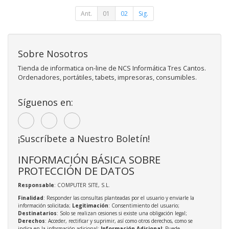
Ant.
01
02
Sig.
Sobre Nosotros
Tienda de informatica on-line de NCS Informática Tres Cantos.
Ordenadores, portátiles, tabets, impresoras, consumibles.
Síguenos en:
¡Suscríbete a Nuestro Boletín!
INFORMACIÓN BÁSICA SOBRE
PROTECCIÓN DE DATOS
Responsable
: COMPUTER SITE, S.L.
Finalidad
: Responder las consultas planteadas por el usuario y enviarle la
información solicitada;
Legitimación
: Consentimiento del usuario;
Destinatarios
: Solo se realizan cesiones si existe una obligación legal;
Derechos
: Acceder, rectificar y suprimir, así como otros derechos, como se
indica en la información adicional;
Información Adicional
: Puede