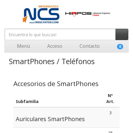
Menú
Acceso
Contacto
0
SmartPhones / Teléfonos
Accesorios de SmartPhones
Nº
Subfamilia
Art.
3
Auriculares SmartPhones
25