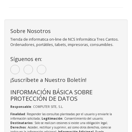
Sobre Nosotros
Tienda de informatica on-line de NCS Informática Tres Cantos.
Ordenadores, portátiles, tabets, impresoras, consumibles.
Síguenos en:
¡Suscríbete a Nuestro Boletín!
INFORMACIÓN BÁSICA SOBRE
PROTECCIÓN DE DATOS
Responsable
: COMPUTER SITE, S.L.
Finalidad
: Responder las consultas planteadas por el usuario y enviarle la
información solicitada;
Legitimación
: Consentimiento del usuario;
Destinatarios
: Solo se realizan cesiones si existe una obligación legal;
Derechos
: Acceder, rectificar y suprimir, así como otros derechos, como se
indica en la información adicional;
Información Adicional
: Puede