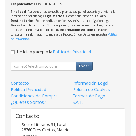
Responsable
: COMPUTER SITE, S.L.
Finalidad
: Responder las consultas planteadas por el usuario y enviarle la
información solicitada;
Legitimación
: Consentimiento del usuario;
Destinatarios
: Solo se realizan cesiones si existe una obligación legal;
Derechos
: Acceder, rectificar y suprimir, así como otros derechos, como se
indica en la información adicional;
Información Adicional
: Puede
consultar la información completa de Protección de Datos en nuestra
Política
de Privacidad
.
He leído y acepto la
Política de Privacidad
.
Enviar
Contacto
Información Legal
Política Privacidad
Política de Cookies
Condiciones de Compra
Formas de Pago
¿Quienes Somos?
S.A.T.
Contacto
Sector Literatos 31, Local
28760
Tres Cantos
,
Madrid