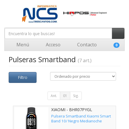
Menú
Acceso
Contacto
0
Pulseras Smartband
(7 art.)
Filtro
Ant.
01
Sig.
XIAOMI - BHR07PYGL
Pulsera Smartband Xiaomi Smart
Band 10/ Negro Medianoche