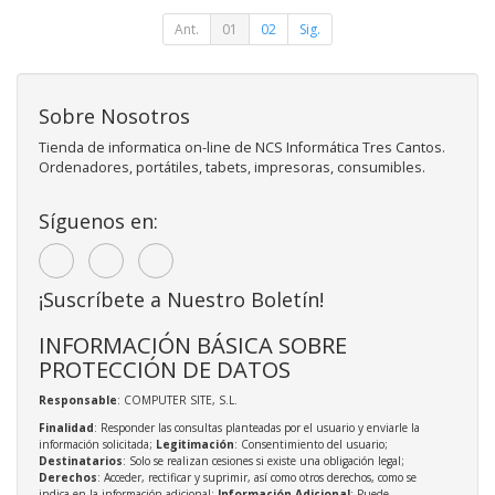
Ant.
01
02
Sig.
Sobre Nosotros
Tienda de informatica on-line de NCS Informática Tres Cantos.
Ordenadores, portátiles, tabets, impresoras, consumibles.
Síguenos en:
¡Suscríbete a Nuestro Boletín!
INFORMACIÓN BÁSICA SOBRE
PROTECCIÓN DE DATOS
Responsable
: COMPUTER SITE, S.L.
Finalidad
: Responder las consultas planteadas por el usuario y enviarle la
información solicitada;
Legitimación
: Consentimiento del usuario;
Destinatarios
: Solo se realizan cesiones si existe una obligación legal;
Derechos
: Acceder, rectificar y suprimir, así como otros derechos, como se
indica en la información adicional;
Información Adicional
: Puede