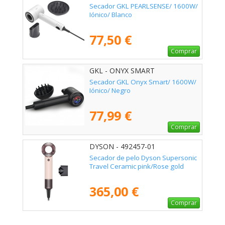
Secador GKL PEARLSENSE/ 1600W/
Iónico/ Blanco
77,50 €
Comprar
GKL - ONYX SMART
Secador GKL Onyx Smart/ 1600W/
Iónico/ Negro
77,99 €
Comprar
DYSON - 492457-01
Secador de pelo Dyson Supersonic
Travel Ceramic pink/Rose gold
365,00 €
Comprar