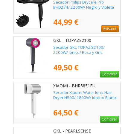
Secador Philips Drycare Pro
BHD274/ 2200W/ Negro y Violeta
44,99 €
Avísame
GKL - TOPAZS2100
Secador GKL TOPAZ S2100/
2200W/ Iónico/ Rosa y Gris
49,50 €
Comprar
XIAOMI - BHR5851EU
Secador Xiaomi Water Ionic Hair
Dryer H500/ 1800W/ Iónico/ Blanco
64,50 €
Comprar
GKL - PEARLSENSE