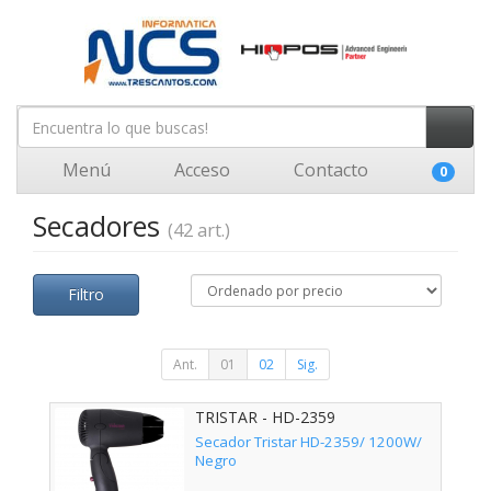
Menú
Acceso
Contacto
0
Secadores
(42 art.)
Filtro
Ant.
01
02
Sig.
TRISTAR - HD-2359
Secador Tristar HD-2359/ 1200W/
Negro