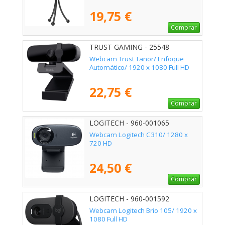
19,75 €
Comprar
TRUST GAMING - 25548
Webcam Trust Tanor/ Enfoque
Automático/ 1920 x 1080 Full HD
22,75 €
Comprar
LOGITECH - 960-001065
Webcam Logitech C310/ 1280 x
720 HD
24,50 €
Comprar
LOGITECH - 960-001592
Webcam Logitech Brio 105/ 1920 x
1080 Full HD