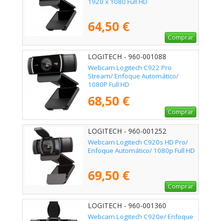
1920 x 1080 Full HD
64,50 €
Comprar
LOGITECH - 960-001088
Webcam Logitech C922 Pro
Stream/ Enfoque Automático/
1080P Full HD
68,50 €
Comprar
LOGITECH - 960-001252
Webcam Logitech C920s HD Pro/
Enfoque Automático/ 1080p Full HD
69,50 €
Comprar
LOGITECH - 960-001360
Webcam Logitech C920e/ Enfoque