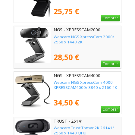
25,75 €
Comprar
NGS - XPRESSCAM2000
Webcam NGS XpressCam 2000/
2560 x 1440 2K
28,50 €
Comprar
NGS - XPRESSCAM4000
Webcam NGS XpressCam 4000
XPRESSCAM4000/ 3840 x 2160 4K
34,50 €
Comprar
TRUST - 26141
Webcam Trust Tomar 2K 26141/
2560 x 1440 QHD