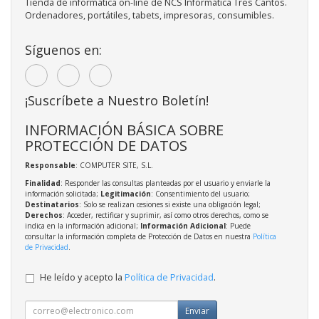
Tienda de informatica on-line de NCS Informática Tres Cantos.
Ordenadores, portátiles, tabets, impresoras, consumibles.
Síguenos en:
¡Suscríbete a Nuestro Boletín!
INFORMACIÓN BÁSICA SOBRE
PROTECCIÓN DE DATOS
Responsable
: COMPUTER SITE, S.L.
Finalidad
: Responder las consultas planteadas por el usuario y enviarle la
información solicitada;
Legitimación
: Consentimiento del usuario;
Destinatarios
: Solo se realizan cesiones si existe una obligación legal;
Derechos
: Acceder, rectificar y suprimir, así como otros derechos, como se
indica en la información adicional;
Información Adicional
: Puede
consultar la información completa de Protección de Datos en nuestra
Política
de Privacidad
.
He leído y acepto la
Política de Privacidad
.
Enviar