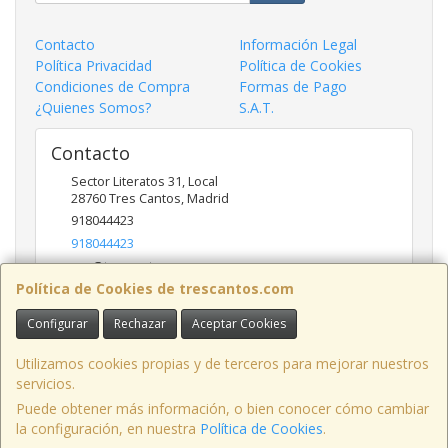
Contacto
Información Legal
Política Privacidad
Política de Cookies
Condiciones de Compra
Formas de Pago
¿Quienes Somos?
S.A.T.
Contacto
Sector Literatos 31, Local
28760
Tres Cantos
,
Madrid
918044423
918044423
ncs@trescantos.com
Política de Cookies de trescantos.com
Configurar
Rechazar
Aceptar Cookies
Horario
Lunes a Viernes 9:30 a 14:00 - 15:30 a 19:00
Utilizamos cookies propias y de terceros para mejorar nuestros
servicios.
Puede obtener más información, o bien conocer cómo cambiar
la configuración, en nuestra
Política de Cookies
.
, , , , España. - C.I.F.: B81702417 - Tfno: