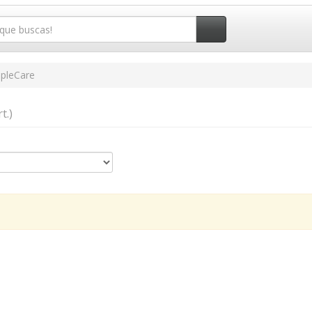
pleCare
t.)