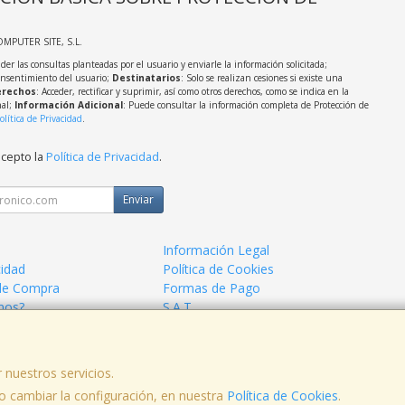
OMPUTER SITE, S.L.
der las consultas planteadas por el usuario y enviarle la información solicitada;
onsentimiento del usuario;
Destinatarios
: Solo se realizan cesiones si existe una
rechos
: Acceder, rectificar y suprimir, así como otros derechos, como se indica en la
nal;
Información Adicional
: Puede consultar la información completa de Protección de
olítica de Privacidad
.
acepto la
Política de Privacidad
.
Enviar
Información Legal
cidad
Política de Cookies
de Compra
Formas de Pago
mos?
S.A.T.
 nuestros servicios.
 cambiar la configuración, en nuestra
, , , , España. - C.I.F.: B81702417 - Tfno:
Política de Cookies
.