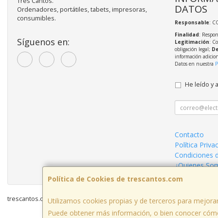
Tres Cantos.
DATOS
Ordenadores, portátiles, tabets, impresoras,
consumibles.
Responsable
: C
Finalidad
: Respon
Síguenos en:
Legitimación
: C
obligación legal;
De
información adicio
Datos en nuestra
P
He leído y 
Contacto
Política Priva
Condiciones 
¿Quienes So
Política de Cookies de trescantos.com
trescantos.com © 2026
Utilizamos cookies propias y de terceros para mejorar
Puede obtener más información, o bien conocer cómo