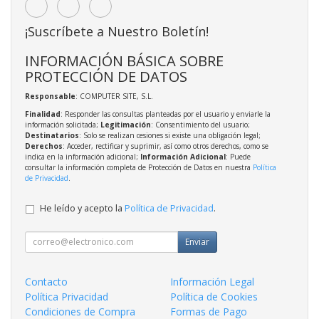
¡Suscríbete a Nuestro Boletín!
INFORMACIÓN BÁSICA SOBRE
PROTECCIÓN DE DATOS
Responsable
: COMPUTER SITE, S.L.
Finalidad
: Responder las consultas planteadas por el usuario y enviarle la
información solicitada;
Legitimación
: Consentimiento del usuario;
Destinatarios
: Solo se realizan cesiones si existe una obligación legal;
Derechos
: Acceder, rectificar y suprimir, así como otros derechos, como se
indica en la información adicional;
Información Adicional
: Puede
consultar la información completa de Protección de Datos en nuestra
Política
de Privacidad
.
He leído y acepto la
Política de Privacidad
.
Enviar
Contacto
Información Legal
Política Privacidad
Política de Cookies
Condiciones de Compra
Formas de Pago