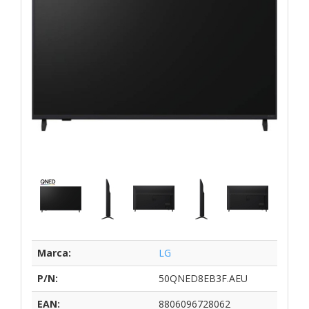
Marca:
LG
P/N:
50QNED8EB3F.AEU
EAN:
8806096728062