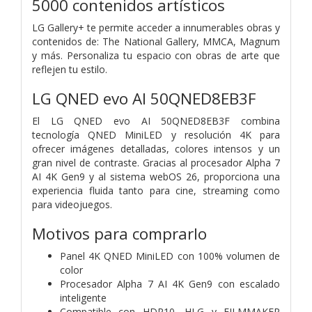
5000 contenidos artísticos
LG Gallery+ te permite acceder a innumerables obras y
contenidos de: The National Gallery, MMCA, Magnum
y más. Personaliza tu espacio con obras de arte que
reflejen tu estilo.
LG QNED evo AI 50QNED8EB3F
El LG QNED evo AI 50QNED8EB3F combina
tecnología QNED MiniLED y resolución 4K para
ofrecer imágenes detalladas, colores intensos y un
gran nivel de contraste. Gracias al procesador Alpha 7
AI 4K Gen9 y al sistema webOS 26, proporciona una
experiencia fluida tanto para cine, streaming como
para videojuegos.
Motivos para comprarlo
Panel 4K QNED MiniLED con 100% volumen de
color
Procesador Alpha 7 AI 4K Gen9 con escalado
inteligente
Compatible con HDR10, HLG y FILMMAKER