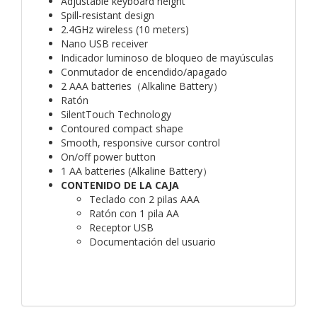
Adjustable keyboard height
Spill-resistant design
2.4GHz wireless (10 meters)
Nano USB receiver
Indicador luminoso de bloqueo de mayúsculas
Conmutador de encendido/apagado
2 AAA batteries（Alkaline Battery）
Ratón
SilentTouch Technology
Contoured compact shape
Smooth, responsive cursor control
On/off power button
1 AA batteries (Alkaline Battery）
CONTENIDO DE LA CAJA
Teclado con 2 pilas AAA
Ratón con 1 pila AA
Receptor USB
Documentación del usuario