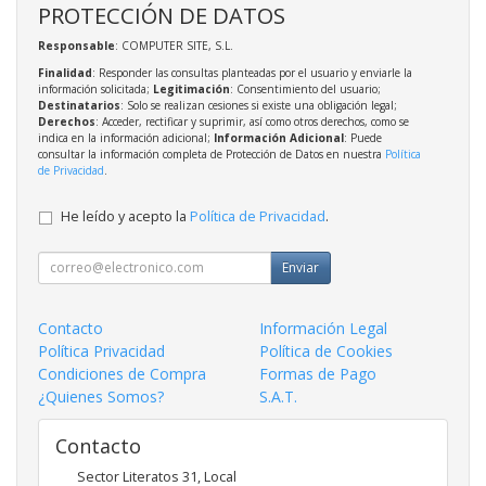
PROTECCIÓN DE DATOS
Responsable
: COMPUTER SITE, S.L.
Finalidad
: Responder las consultas planteadas por el usuario y enviarle la
información solicitada;
Legitimación
: Consentimiento del usuario;
Destinatarios
: Solo se realizan cesiones si existe una obligación legal;
Derechos
: Acceder, rectificar y suprimir, así como otros derechos, como se
indica en la información adicional;
Información Adicional
: Puede
consultar la información completa de Protección de Datos en nuestra
Política
de Privacidad
.
He leído y acepto la
Política de Privacidad
.
Enviar
Contacto
Información Legal
Política Privacidad
Política de Cookies
Condiciones de Compra
Formas de Pago
¿Quienes Somos?
S.A.T.
Contacto
Sector Literatos 31, Local