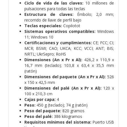
Ciclo de vida de las claves:
10 millones de
pulsaciones para todas las teclas
Estructura de claves:
Émbolo; 2,0 mm;
recorrido de llave de perfil bajo
Teclas especiales:
Copilotot
Sistemas operativos compatibles:
Windows
11; Windows 10
Certificaciones y cumplimientos:
CE; FCC; CI;
MCR; BSMI; CAO; UKCA; KCC; VCCI; ANT; BIS;
NRTL; UkrSepro; RoHS
Dimensiones (An x Pr x Al):
426,2 x 110,9 x
16,7 mm (teclado); 103,8 x 63,4 x 35,5 mm
(ratón)
Dimensiones del paquete (An x Pr x Al):
526
x 150 x 42,5 mm
Dimensiones del palé (An x Pr x Al):
120 x
100 x 210,3 cm
Cajas por capa:
4
Peso:
450 g (teclado); 74 g (ratón)
Peso del paquete:
820 gramos
Peso del palé:
386 kilogramos
Requisitos mínimos del sistema:
Puerto USB