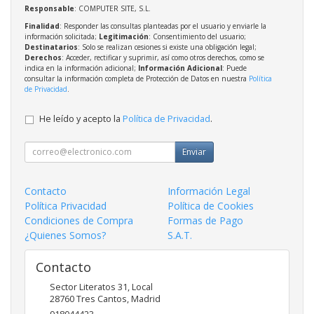
Responsable
: COMPUTER SITE, S.L.
Finalidad
: Responder las consultas planteadas por el usuario y enviarle la
información solicitada;
Legitimación
: Consentimiento del usuario;
Destinatarios
: Solo se realizan cesiones si existe una obligación legal;
Derechos
: Acceder, rectificar y suprimir, así como otros derechos, como se
indica en la información adicional;
Información Adicional
: Puede
consultar la información completa de Protección de Datos en nuestra
Política
de Privacidad
.
He leído y acepto la
Política de Privacidad
.
Enviar
Contacto
Información Legal
Política Privacidad
Política de Cookies
Condiciones de Compra
Formas de Pago
¿Quienes Somos?
S.A.T.
Contacto
Sector Literatos 31, Local
28760
Tres Cantos
,
Madrid