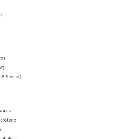
ac
ro)
or)
 (P-Sensor)
avoces
icrófono
o
atibles: