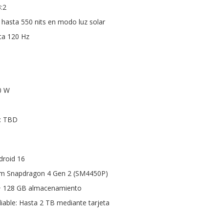
:2
o), hasta 550 nits en modo luz solar
ta 120 Hz
0 W
: TBD
droid 16
m Snapdragon 4 Gen 2 (SM4450P)
 128 GB almacenamiento
able: Hasta 2 TB mediante tarjeta