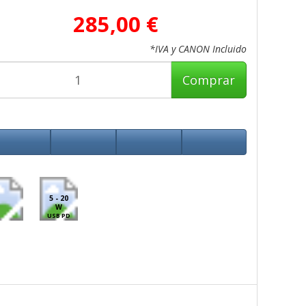
285,00 €
*IVA y CANON Incluido
Comprar
5 - 20
W
USB PD