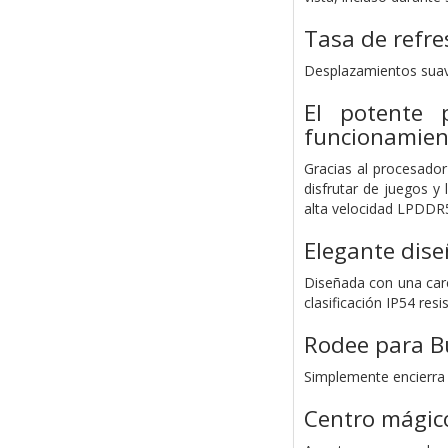
Tasa de refre
Desplazamientos suav
El potente
funcionamient
Gracias al procesado
disfrutar de juegos y
alta velocidad LPDDR5
Elegante dise
Diseñada con una carc
clasificación IP54 resi
Rodee para B
Simplemente encierra e
Centro mági