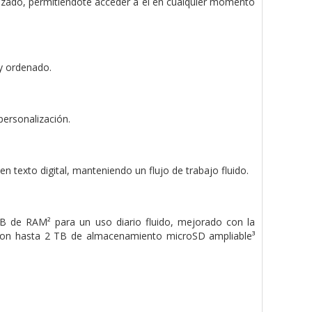
nizado, permitiéndote acceder a él en cualquier momento
 y ordenado.
 personalización.
 texto digital, manteniendo un flujo de trabajo fluido.
B de RAM² para un uso diario fluido, mejorado con la
 con hasta 2 TB de almacenamiento microSD ampliable³