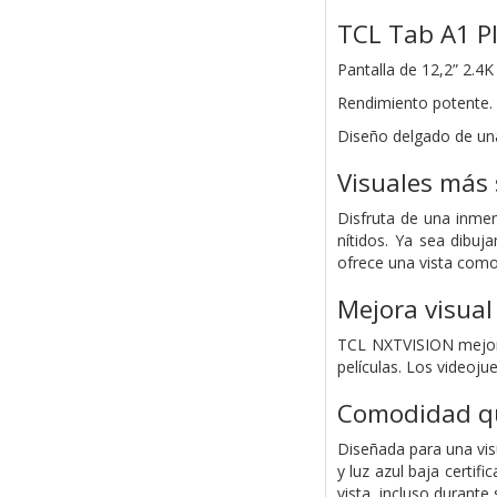
TCL Tab A1 P
Pantalla de 12,2” 2.4K
Rendimiento potente.
Diseño delgado de una
Visuales más 
Disfruta de una inmer
nítidos. Ya sea dibuj
ofrece una vista com
Mejora visua
TCL NXTVISION mejora 
películas. Los videoju
Comodidad qu
Diseñada para una vis
y luz azul baja certif
vista, incluso durante 