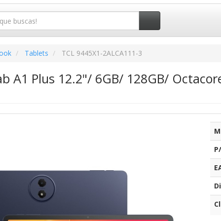
book
Tablets
TCL 9445X1-2ALCA111-3
b A1 Plus 12.2"/ 6GB/ 128GB/ Octacore/
M
P
E
Di
C