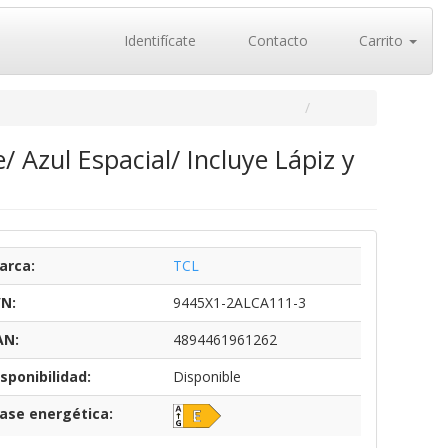
Identifícate
Contacto
Carrito
 Azul Espacial/ Incluye Lápiz y
arca:
TCL
/N:
9445X1-2ALCA111-3
AN:
4894461961262
sponibilidad:
Disponible
lase energética: