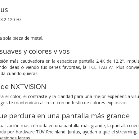
lus
 3:2 120 Hz.
 sola pieza de metal.
suaves y colores vivos
sión más cautivadora en la espaciosa pantalla 2.4K de 12,2", impuls
ando ideas o viendo tus series favoritas, la TCL TAB A1 Plus convi
oda cuando quieras.
l de NXTVISION
el color, el contraste y la claridad para una mejor experiencia vi
egos te mantendrán al límite con un festín de colores explosivos.
e perdura en una pantalla más grande
ualización más cómoda en una pantalla más grande, la pantalla cuen
icada por hardware TÜV Rheinland. Juntas, ayudan a que el streaming, l
sesiones largas.