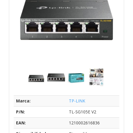
Marca:
TP-LINK
P/N:
TL-SG105E V2
EAN:
1210002616836