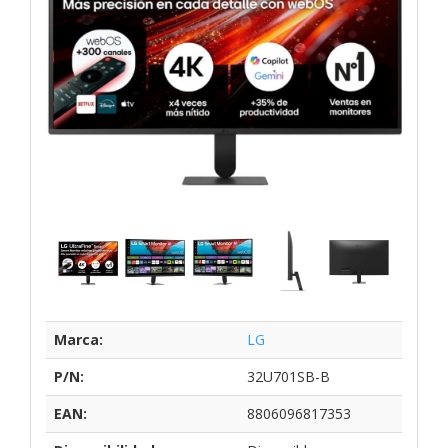
Marca:
LG
P/N:
32U701SB-B
EAN:
8806096817353