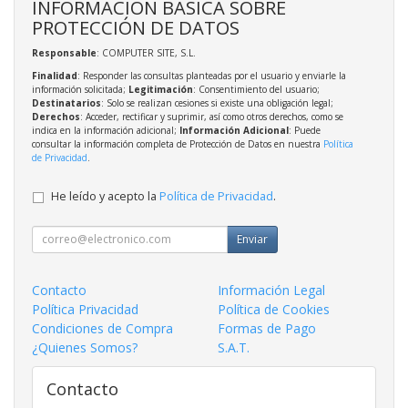
INFORMACIÓN BÁSICA SOBRE
PROTECCIÓN DE DATOS
Responsable
: COMPUTER SITE, S.L.
Finalidad
: Responder las consultas planteadas por el usuario y enviarle la
información solicitada;
Legitimación
: Consentimiento del usuario;
Destinatarios
: Solo se realizan cesiones si existe una obligación legal;
Derechos
: Acceder, rectificar y suprimir, así como otros derechos, como se
indica en la información adicional;
Información Adicional
: Puede
consultar la información completa de Protección de Datos en nuestra
Política
de Privacidad
.
He leído y acepto la
Política de Privacidad
.
Enviar
Contacto
Información Legal
Política Privacidad
Política de Cookies
Condiciones de Compra
Formas de Pago
¿Quienes Somos?
S.A.T.
Contacto