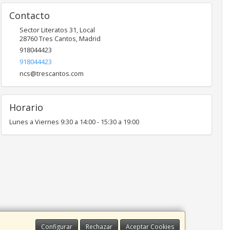
Contacto
Sector Literatos 31, Local
28760
Tres Cantos
,
Madrid
918044423
918044423
ncs@trescantos.com
Horario
Lunes a Viernes 9:30 a 14:00 - 15:30 a 19:00
Configurar
Rechazar
Aceptar Cookies