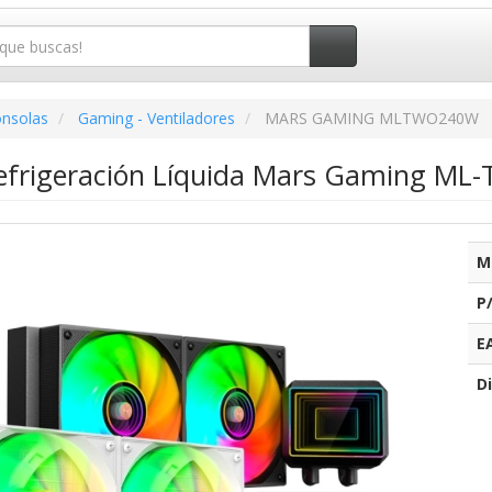
onsolas
Gaming - Ventiladores
MARS GAMING MLTWO240W
efrigeración Líquida Mars Gaming ML
M
P
E
Di