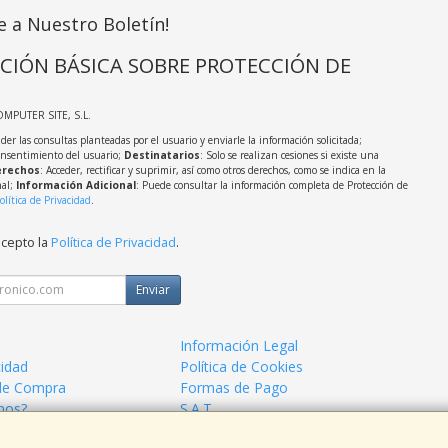
e a Nuestro Boletín!
CIÓN BÁSICA SOBRE PROTECCIÓN DE
OMPUTER SITE, S.L.
der las consultas planteadas por el usuario y enviarle la información solicitada;
onsentimiento del usuario;
Destinatarios
: Solo se realizan cesiones si existe una
rechos
: Acceder, rectificar y suprimir, así como otros derechos, como se indica en la
nal;
Información Adicional
: Puede consultar la información completa de Protección de
olítica de Privacidad
.
acepto la
Política de Privacidad
.
Enviar
Información Legal
cidad
Política de Cookies
de Compra
Formas de Pago
mos?
S.A.T.