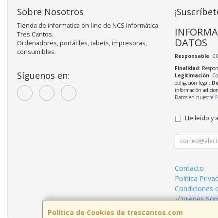
Sobre Nosotros
¡Suscríbet
Tienda de informatica on-line de NCS Informática
INFORMA
Tres Cantos.
DATOS
Ordenadores, portátiles, tabets, impresoras,
consumibles.
Responsable
: C
Finalidad
: Respon
Síguenos en:
Legitimación
: C
obligación legal;
De
información adicio
Datos en nuestra
P
He leído y 
Contacto
Política Priva
Condiciones 
¿Quienes So
Política de Cookies de trescantos.com