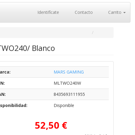
Identifícate
Contacto
Carrito
-TWO240/ Blanco
arca:
MARS GAMING
/N:
MLTWO240W
AN:
8435693111955
sponibilidad:
Disponible
52,50 €