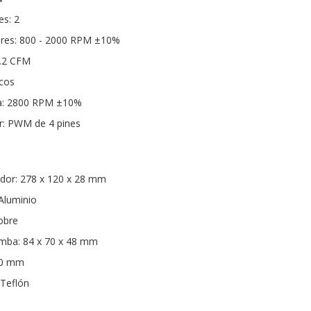
es: 2
dores: 800 - 2000 RPM ±10%
9.2 CFM
icos
ba: 2800 RPM ±10%
r: PWM de 4 pines
ador: 278 x 120 x 28 mm
 Aluminio
obre
mba: 84 x 70 x 48 mm
60 mm
 Teflón