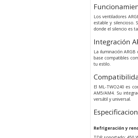
Funcionamient
Los ventiladores ARG
estable y silencioso. 
donde el silencio es 
Integración A
La iluminación ARGB 
base compatibles com
tu estilo.
Compatibilida
El ML-TWO240 es com
AM5/AM4. Su integrac
versátil y universal.
Especificacio
Refrigeración y ren
TDP soportado: 450 