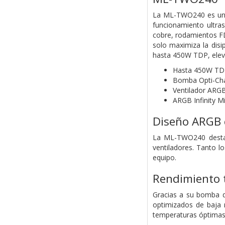
La ML-TWO240 es una 
funcionamiento ultra
cobre, rodamientos FD
solo maximiza la disi
hasta 450W TDP, elev
Hasta 450W TD
Bomba Opti-Cha
Ventilador ARGB 
ARGB Infinity M
Diseño ARGB c
La ML-TWO240 destaca
ventiladores. Tanto l
equipo.
Rendimiento 
Gracias a su bomba de
optimizados de baja 
temperaturas óptimas 