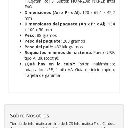
TICqatar; RoHS; Subtel; NOM-208; NKRZI; Intel
EVO
Dimensiones (An x Pr x Al):
120 x 69,1 x 42,2
mm
Dimensiones del paquete (An x Pr x Al):
134
x 100 x 50 mm
Peso:
88 gramos
Peso del paquete:
203 gramos
Peso del palé:
432 kilogramos
Requisitos mínimos del sistema:
Puerto USB
tipo A; Bluetooth®
¿Qué hay en la caja?:
Ratón inalámbrico;
adaptador USB; 1 pila AA; Guía de inicio rápido;
Tarjeta de garantía
Sobre Nosotros
Tienda de informatica on-line de NCS Informática Tres Cantos.