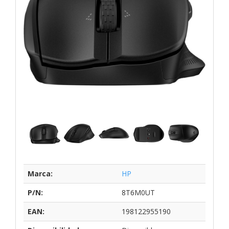
Marca:
HP
P/N:
8T6M0UT
EAN:
198122955190