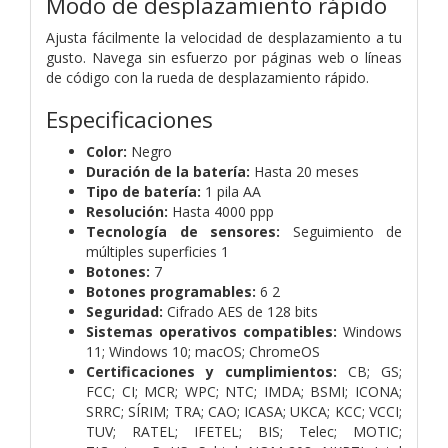
Modo de desplazamiento rápido
Ajusta fácilmente la velocidad de desplazamiento a tu
gusto. Navega sin esfuerzo por páginas web o líneas
de código con la rueda de desplazamiento rápido.
Especificaciones
Color:
Negro
Duración de la batería:
Hasta 20 meses
Tipo de batería:
1 pila AA
Resolución:
Hasta 4000 ppp
Tecnología de sensores:
Seguimiento de
múltiples superficies 1
Botones:
7
Botones programables:
6 2
Seguridad:
Cifrado AES de 128 bits
Sistemas operativos compatibles:
Windows
11; Windows 10; macOS; ChromeOS
Certificaciones y cumplimientos:
CB; GS;
FCC; CI; MCR; WPC; NTC; IMDA; BSMI; ICONA;
SRRC; SÍRIM; TRA; CAO; ICASA; UKCA; KCC; VCCI;
TUV; RATEL; IFETEL; BIS; Telec; MOTIC;