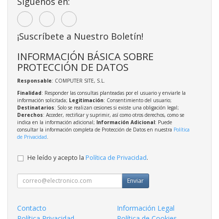
Síguenos en:
¡Suscríbete a Nuestro Boletín!
INFORMACIÓN BÁSICA SOBRE
PROTECCIÓN DE DATOS
Responsable
: COMPUTER SITE, S.L.
Finalidad
: Responder las consultas planteadas por el usuario y enviarle la
información solicitada;
Legitimación
: Consentimiento del usuario;
Destinatarios
: Solo se realizan cesiones si existe una obligación legal;
Derechos
: Acceder, rectificar y suprimir, así como otros derechos, como se
indica en la información adicional;
Información Adicional
: Puede
consultar la información completa de Protección de Datos en nuestra
Política
de Privacidad
.
He leído y acepto la
Política de Privacidad
.
Enviar
Contacto
Información Legal
Política Privacidad
Política de Cookies