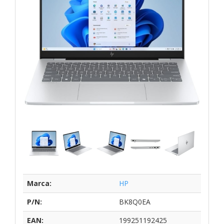
Marca:
HP
P/N:
BK8Q0EA
EAN:
199251192425