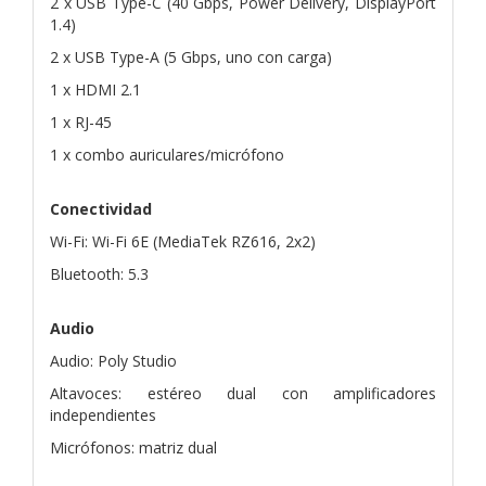
2 x USB Type-C (40 Gbps, Power Delivery, DisplayPort
1.4)
2 x USB Type-A (5 Gbps, uno con carga)
1 x HDMI 2.1
1 x RJ-45
1 x combo auriculares/micrófono
Conectividad
Wi-Fi: Wi-Fi 6E (MediaTek RZ616, 2x2)
Bluetooth: 5.3
Audio
Audio: Poly Studio
Altavoces: estéreo dual con amplificadores
independientes
Micrófonos: matriz dual