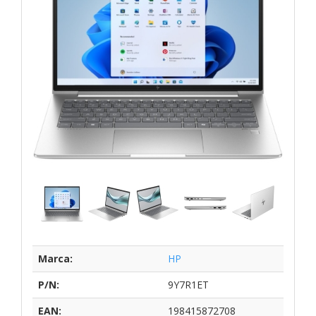
Marca:
HP
P/N:
9Y7R1ET
EAN:
198415872708