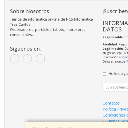
Sobre Nosotros
¡Suscríbet
Tienda de informatica on-line de NCS Informática
INFORMA
Tres Cantos.
DATOS
Ordenadores, portátiles, tabets, impresoras,
consumibles.
Responsable
: C
Finalidad
: Respon
Síguenos en:
Legitimación
: C
obligación legal;
De
información adicio
Datos en nuestra
P
He leído y 
Contacto
Política Priva
Condiciones 
¿Quienes So