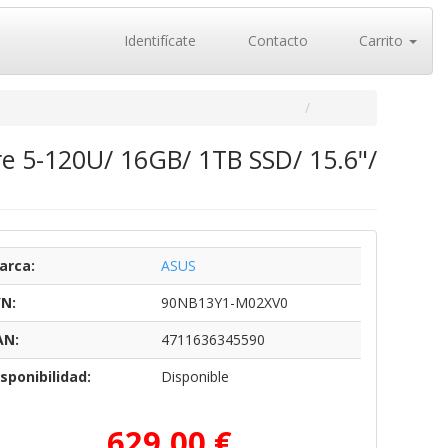
Identifícate
Contacto
Carrito
re 5-120U/ 16GB/ 1TB SSD/ 15.6"/
arca:
ASUS
/N:
90NB13Y1-M02XV0
AN:
4711636345590
sponibilidad:
Disponible
629,00 €