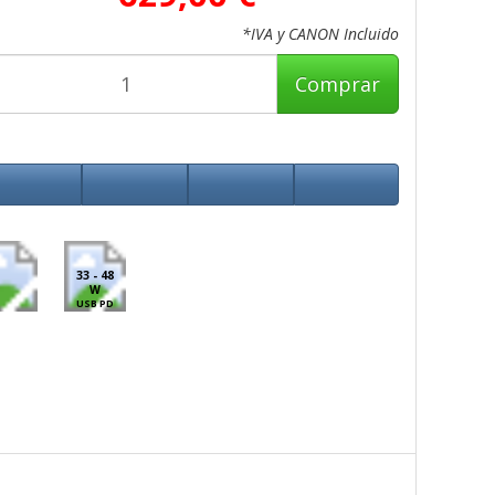
*IVA y CANON Incluido
Comprar
33 - 48
W
USB PD