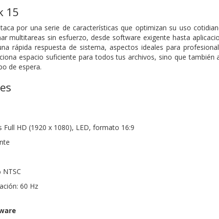
k 15
aca por una serie de características que optimizan su uso cotidia
ar multitareas sin esfuerzo, desde software exigente hasta aplica
 una rápida respuesta de sistema, aspectos ideales para profesio
ona espacio suficiente para todos tus archivos, sino que también 
po de espera.
nes
s Full HD (1920 x 1080), LED, formato 16:9
ante
% NTSC
ación: 60 Hz
dware