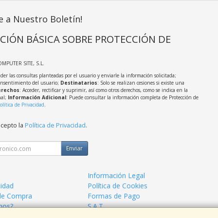
e a Nuestro Boletín!
CIÓN BÁSICA SOBRE PROTECCIÓN DE
OMPUTER SITE, S.L.
der las consultas planteadas por el usuario y enviarle la información solicitada;
onsentimiento del usuario;
Destinatarios
: Solo se realizan cesiones si existe una
rechos
: Acceder, rectificar y suprimir, así como otros derechos, como se indica en la
nal;
Información Adicional
: Puede consultar la información completa de Protección de
olítica de Privacidad
.
acepto la
Política de Privacidad
.
Enviar
Información Legal
cidad
Política de Cookies
de Compra
Formas de Pago
mos?
S.A.T.