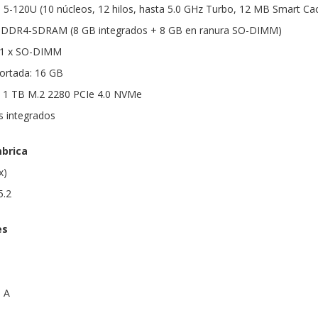
e 5-120U (10 núcleos, 12 hilos, hasta 5.0 GHz Turbo, 12 MB Smart Ca
DDR4-SDRAM (8 GB integrados + 8 GB en ranura SO-DIMM)
 1 x SO-DIMM
rtada: 16 GB
 1 TB M.2 2280 PCIe 4.0 NVMe
cs integrados
mbrica
x)
5.2
es
o A