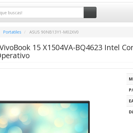
Portatiles
ASUS 90NB13Y1-M02XV0
s VivoBook 15 X1504VA-BQ4623 Intel Co
Operativo
M
P
E
Di