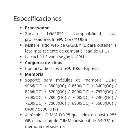
Especificaciones
Procesador
Zócalo LGA1851: compatibilidad con
procesadores Intel® Core™ Ultra
(visite el sitio web de GIGABYTE para obtener la
lista más reciente de compatibilidad de CPU).
La caché L3 varía según la CPU.
Conjunto de chips
Conjunto de chips Intel® B860 Express
Memoria
Soporte para módulos de memoria DDR5
9066(OC) / 8800(OC) / 8600(OC) / 8400(OC) /
8266(OC) / 8200(OC) / 8000(OC) / 7950(OC) /
7900(OC) / 7800(OC) / 7600(OC) / 7400(OC) /
7200(OC) / 7000(OC) / 6800(OC) / 6600(OC) /
6400 / 5600 MT/s
4 zócalos DIMM DDR5 que admiten hasta 256
GB (capacidad de DIMM individual de 64 GB) de
memoria del sistema