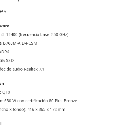
nes
dware
e i5-12400 (frecuencia base 2.50 GHz)
ime B760M-A D4-CSM
DDR4
2GB SSD
dec de audio Realtek 7.1
ón
ec Q10
n: 650 W con certificación 80 Plus Bronze
ancho x fondo): 416 x 365 x 172 mm
l