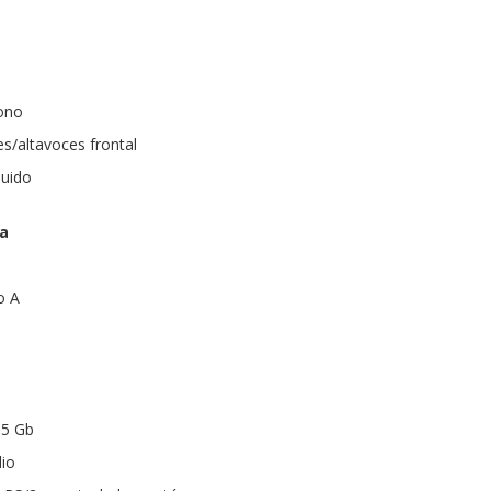
fono
es/altavoces frontal
luido
ra
o A
.5 Gb
dio