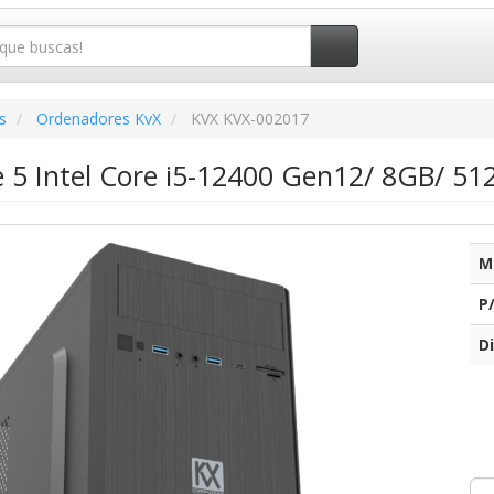
s
Ordenadores KvX
KVX KVX-002017
e 5 Intel Core i5-12400 Gen12/ 8GB/ 5
M
P
Di