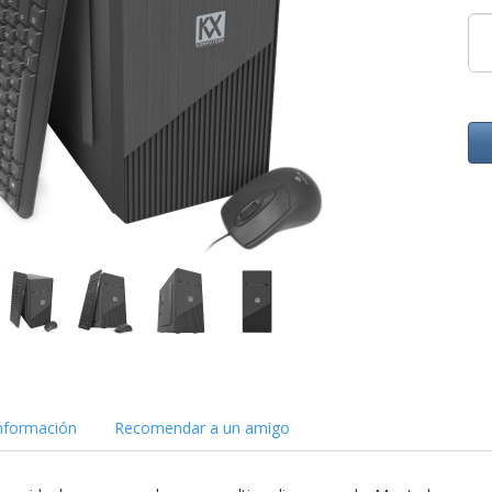
nformación
Recomendar a un amigo