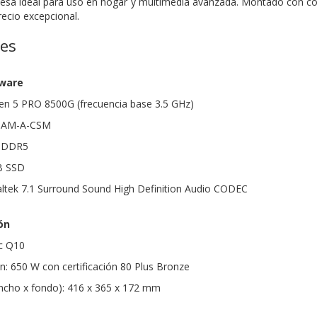
sa ideal para uso en hogar y multimedia avanzada. Montado con 
recio excepcional.
nes
dware
n 5 PRO 8500G (frecuencia base 3.5 GHz)
20AM-A-CSM
 DDR5
B SSD
altek 7.1 Surround Sound High Definition Audio CODEC
ón
ec Q10
n: 650 W con certificación 80 Plus Bronze
ancho x fondo): 416 x 365 x 172 mm