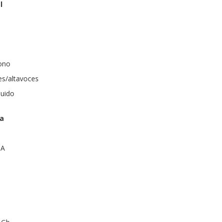
l
fono
res/altavoces
luido
ra
 A