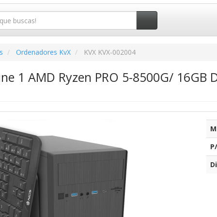
s
Ordenadores KvX
KVX KVX-002004
ne 1 AMD Ryzen PRO 5-8500G/ 16GB D
M
P
Di