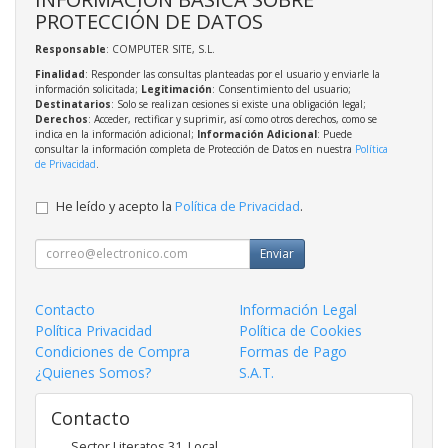
PROTECCIÓN DE DATOS
Responsable
: COMPUTER SITE, S.L.
Finalidad
: Responder las consultas planteadas por el usuario y enviarle la
información solicitada;
Legitimación
: Consentimiento del usuario;
Destinatarios
: Solo se realizan cesiones si existe una obligación legal;
Derechos
: Acceder, rectificar y suprimir, así como otros derechos, como se
indica en la información adicional;
Información Adicional
: Puede
consultar la información completa de Protección de Datos en nuestra
Política
de Privacidad
.
He leído y acepto la
Política de Privacidad
.
Enviar
Contacto
Información Legal
Política Privacidad
Política de Cookies
Condiciones de Compra
Formas de Pago
¿Quienes Somos?
S.A.T.
Contacto
Sector Literatos 31, Local