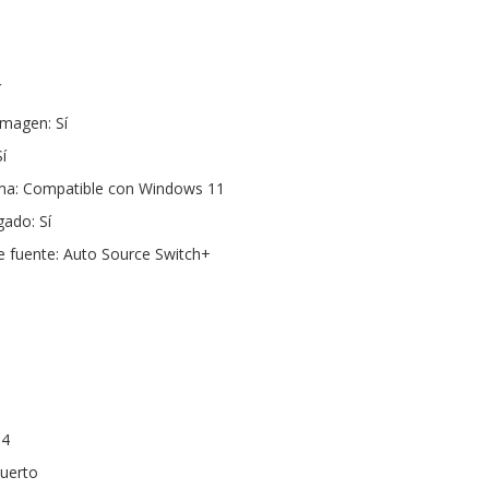
í
imagen: Sí
í
tema: Compatible con Windows 11
ado: Sí
 fuente: Auto Source Switch+
.4
puerto