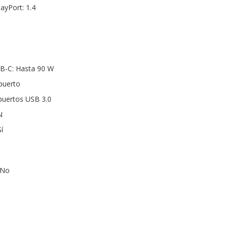
layPort: 1.4
SB-C: Hasta 90 W
puerto
puertos USB 3.0
N
í
 No