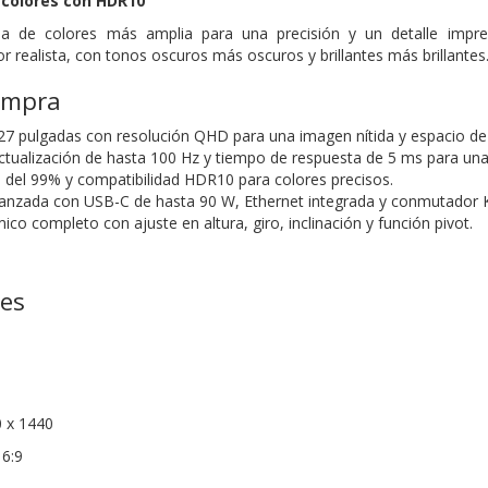
e colores con HDR10
a de colores más amplia para una precisión y un detalle impre
r realista, con tonos oscuros más oscuros y brillantes más brillantes.
ompra
 27 pulgadas con resolución QHD para una imagen nítida y espacio de
ctualización de hasta 100 Hz y tiempo de respuesta de 5 ms para una v
del 99% y compatibilidad HDR10 para colores precisos.
vanzada con USB-C de hasta 90 W, Ethernet integrada y conmutador 
o completo con ajuste en altura, giro, inclinación y función pivot.
nes
 x 1440
16:9