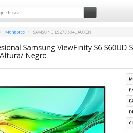
Monitores
SAMSUNG LS27D604UAUXEN
esional Samsung ViewFinity S6 S60UD
 Altura/ Negro
M
P
E
Di
C