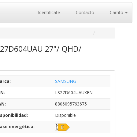
Identifícate
Contacto
Carrito
 S27D604UAU 27"/ QHD/
arca:
SAMSUNG
/N:
LS27D604UAUXEN
AN:
8806095763675
sponibilidad:
Disponible
lase energética: