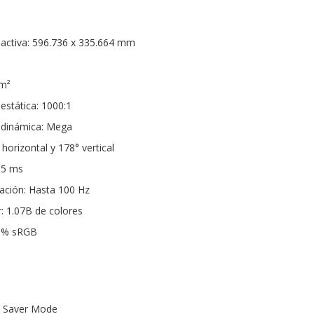
 activa: 596.736 x 335.664 mm
²
/m²
estática: 1000:1
 dinámica: Mega
horizontal y 178° vertical
 5 ms
zación: Hasta 100 Hz
: 1.07B de colores
99% sRGB
e Saver Mode