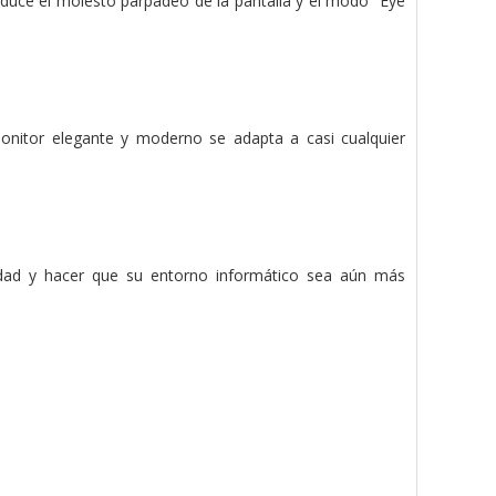
 reduce el molesto parpadeo de la pantalla y el modo "Eye
 monitor elegante y moderno se adapta a casi cualquier
lidad y hacer que su entorno informático sea aún más