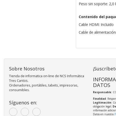
Peso sin soporte: 2,0 
Contenido del paqu
Cable HDMI: Incluido
Cable de alimentación:
Sobre Nosotros
¡Suscríbet
Tienda de informatica on-line de NCS Informática
INFORMA
Tres Cantos.
DATOS
Ordenadores, portátiles, tabets, impresoras,
consumibles.
Responsable
: C
Finalidad
: Respon
Síguenos en:
Legitimación
: C
obligación legal;
De
información adicio
Datos en nuestra
P