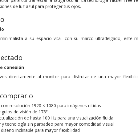
ción para contrarrestar la fatiga ocular. La tecnología Flicker Free
iones de luz azul para proteger tus ojos.
no
do
y minimalista a su espacio vital: con su marco ultradelgado, este
nectado
de conexión
ivos directamente al monitor para disfrutar de una mayor flexibi
 comprarlo
D con resolución 1920 × 1080 para imágenes nítidas
ngulos de visión de 178°
tualización de hasta 100 Hz para una visualización fluida
 y tecnología sin parpadeo para mayor comodidad visual
iseño inclinable para mayor flexibilidad