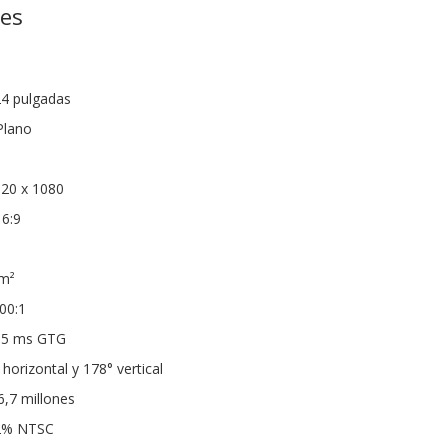
nes
24 pulgadas
Plano
920 x 1080
16:9
²
/m²
00:1
: 5 ms GTG
horizontal y 178° vertical
,7 millones
72% NTSC