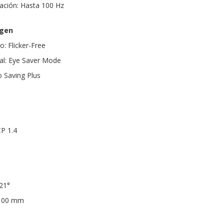
zación: Hasta 100 Hz
agen
: Flicker-Free
al: Eye Saver Mode
o Saving Plus
P 1.4
+21°
 100 mm