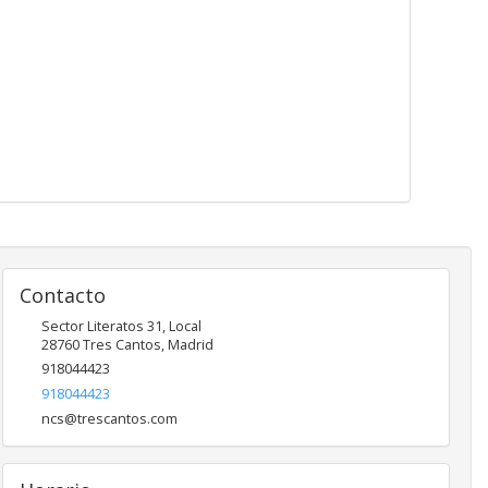
Contacto
Sector Literatos 31, Local
28760
Tres Cantos
,
Madrid
918044423
918044423
ncs@trescantos.com