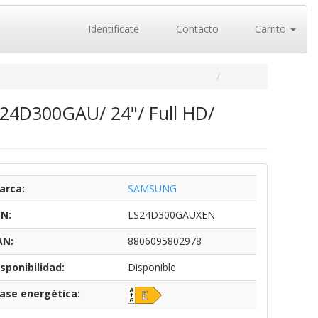
Identifícate
Contacto
Carrito
S24D300GAU/ 24"/ Full HD/
arca:
SAMSUNG
/N:
LS24D300GAUXEN
AN:
8806095802978
sponibilidad:
Disponible
lase energética: