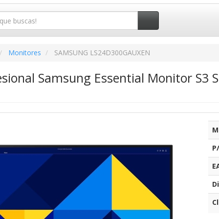
Monitores
SAMSUNG LS24D300GAUXEN
esional Samsung Essential Monitor S3 
M
P
E
Di
C