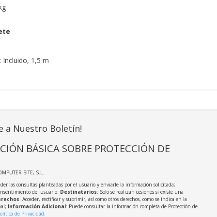
kg
ete
 Incluido, 1,5 m
e a Nuestro Boletín!
CIÓN BÁSICA SOBRE PROTECCIÓN DE
OMPUTER SITE, S.L.
der las consultas planteadas por el usuario y enviarle la información solicitada;
onsentimiento del usuario;
Destinatarios
: Solo se realizan cesiones si existe una
rechos
: Acceder, rectificar y suprimir, así como otros derechos, como se indica en la
nal;
Información Adicional
: Puede consultar la información completa de Protección de
olítica de Privacidad
.