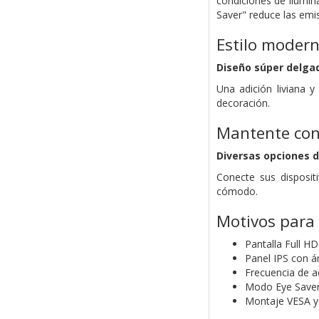
condiciones de ilumina
Saver" reduce las emis
Estilo moder
Diseño súper delga
Una adición liviana 
decoración.
Mantente co
Diversas opciones 
Conecte sus disposit
cómodo.
Motivos para
Pantalla Full H
Panel IPS con á
Frecuencia de ac
Modo Eye Saver
Montaje VESA y d