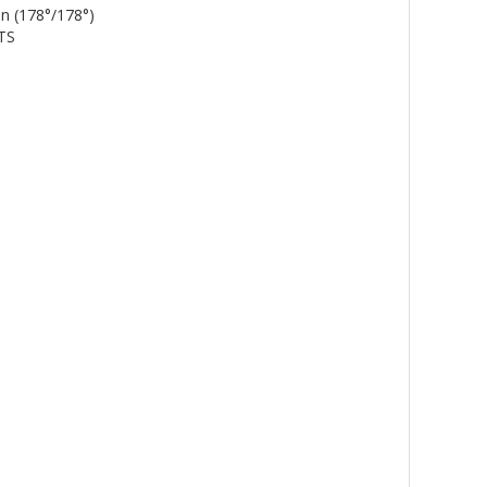
ón (178°/178°)
TS