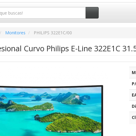
Monitores
PHILIPS 322E1C/00
sional Curvo Philips E-Line 322E1C 31.
M
P
E
Di
C