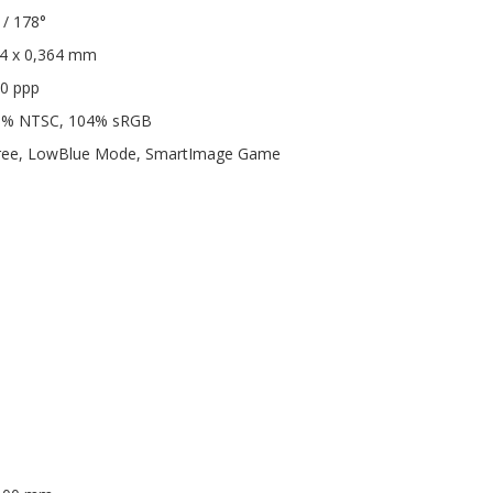
 / 178°
64 x 0,364 mm
70 ppp
 85% NTSC, 104% sRGB
-Free, LowBlue Mode, SmartImage Game