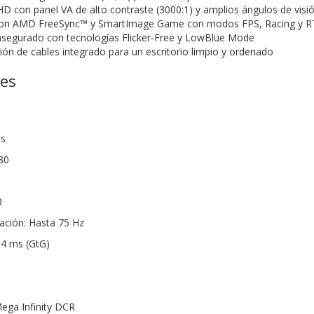
 HD con panel VA de alto contraste (3000:1) y amplios ángulos de visi
con AMD FreeSync™ y SmartImage Game con modos FPS, Racing y R
asegurado con tecnologías Flicker‑Free y LowBlue Mode
ión de cables integrado para un escritorio limpio y ordenado
nes
as
80
R
zación: Hasta 75 Hz
 4 ms (GtG)
ega Infinity DCR