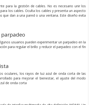
e para la gestión de cables. No es necesario unir los
para los cables. Oculta los cables y presenta un aspecto
s que dan a una pared o una ventana. Este diseño evita
in parpadeo
, algunos usuarios pueden experimentar un parpadeo en la
ión para regular el brillo y reducir el parpadeo con el fin
ista
s oculares, los rayos de luz azul de onda corta de las
rrollado para mejorar el bienestar, el ajuste del modo
azul de onda corta
ada de interfaz multimedia de alta definición (HDMI). Un