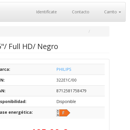
Identifícate
Contacto
Carrito
5"/ Full HD/ Negro
arca:
PHILIPS
/N:
322E1C/00
AN:
8712581758479
sponibilidad:
Disponible
lase energética: