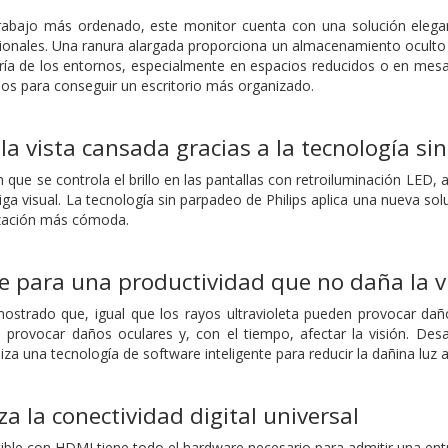
rabajo más ordenado, este monitor cuenta con una solución elegant
cionales. Una ranura alargada proporciona un almacenamiento oculto 
ría de los entornos, especialmente en espacios reducidos o en mesa
os para conseguir un escritorio más organizado.
la vista cansada gracias a la tecnología s
 que se controla el brillo en las pantallas con retroiluminación LED
ga visual. La tecnología sin parpadeo de Philips aplica una nueva soluc
ización más cómoda.
 para una productividad que no daña la v
strado que, igual que los rayos ultravioleta pueden provocar daño
provocar daños oculares y, con el tiempo, afectar la visión. Desa
liza una tecnología de software inteligente para reducir la dañina luz 
a la conectividad digital universal
ible con HDMI tiene todo el hardware necesario para admitir una entr