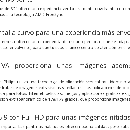
ine de 32" ofrece una experiencia verdaderamente envolvente con un 
ias a la tecnología AMD FreeSync
talla curvo para una experiencia más env
emesa ofrecen una experiencia de usuario personal, que se adapta 
fecto envolvente, para que tú seas el único centro de atención en el e
 VA proporciona unas imágenes asom
 Philips utiliza una tecnología de alineación vertical multidominio
sfrutar de imágenes extravívidas y brillantes. Las aplicaciones de of
 para fotos, Internet, películas, juegos y aplicaciones gráficas exi
isión extrapanorámico de 178/178 grados, que proporciona imágenes 
6:9 con Full HD para unas imágenes nítida
 importa. Las pantallas habituales ofrecen buena calidad, pero sa