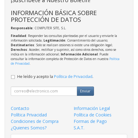
INFORMACIÓN BÁSICA SOBRE
PROTECCIÓN DE DATOS
Responsable
: COMPUTER SITE, S.L.
Finalidad
: Responder las consultas planteadas por el usuario y enviarle la
información solicitada;
Legitimación
: Consentimiento del usuario;
Destinatarios
: Solo se realizan cesiones si existe una obligación legal;
Derechos
: Acceder, rectificar y suprimir, así como otros derechos, como se
indica en la información adicional;
Información Adicional
: Puede
consultar la información completa de Protección de Datos en nuestra
Política
de Privacidad
.
He leído y acepto la
Política de Privacidad
.
Enviar
Contacto
Información Legal
Política Privacidad
Política de Cookies
Condiciones de Compra
Formas de Pago
¿Quienes Somos?
S.A.T.