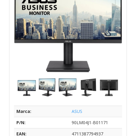
Marca:
ASUS
P/N:
90LM04J1-B01171
EAN:
4711387794937