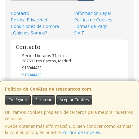
Contacto
Información Legal
Política Privacidad
Política de Cookies
Condiciones de Compra
Formas de Pago
¿Quienes Somos?
S.A.T.
Contacto
Sector Literatos 31, Local
28760
Tres Cantos
,
Madrid
918044423
918044423
ncs@trescantos.com
Política de Cookies de trescantos.com
Configurar
Rechazar
Aceptar Cookies
Horario
Lunes a Viernes 9:30 a 14:00 - 15:30 a 19:00
Utilizamos cookies propias y de terceros para mejorar nuestros
servicios.
Puede obtener más información, o bien conocer cómo cambiar
la configuración, en nuestra
Política de Cookies
.
, , , , España. - C.I.F.: B81702417 - Tfno: