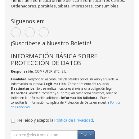
Tienda de informatica on-line de NCS Informática Tres Cantos.
Ordenadores, portátiles, tabets, impresoras, consumibles.
Síguenos en:
¡Suscríbete a Nuestro Boletín!
INFORMACIÓN BÁSICA SOBRE
PROTECCIÓN DE DATOS
Responsable
: COMPUTER SITE, S.L.
Finalidad
: Responder las consultas planteadas por el usuario y enviarle la
información solicitada;
Legitimación
: Consentimiento del usuario;
Destinatarios
: Solo se realizan cesiones si existe una obligación legal;
Derechos
: Acceder, rectificar y suprimir, así como otros derechos, como se
indica en la información adicional;
Información Adicional
: Puede
consultar la información completa de Protección de Datos en nuestra
Política
de Privacidad
.
He leído y acepto la
Política de Privacidad
.
Enviar