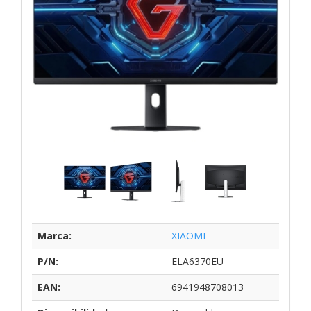
Marca:
XIAOMI
P/N:
ELA6370EU
EAN:
6941948708013