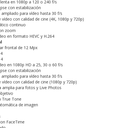
lenta en 1080p a 120 o 240 f/s
pse con estabili­zación
ampliado para vídeo hasta 30 f/s
e vídeo con calidad de cine (4K, 1080p y 720p)
tico continuo
con zoom
ídeo en formato HEVC y H.264
l
lar frontal de 12 Mpx
,4
 4
deo en 1080p HD a 25, 30 o 60 f/s
pse con estabili­zación
ampliado para vídeo hasta 30 f/s
e vídeo con calidad de cine (1080p y 720p)
amplia para fotos y Live Photos
objetivo
n True Tone
automática de imagen
s
con FaceTime
ado