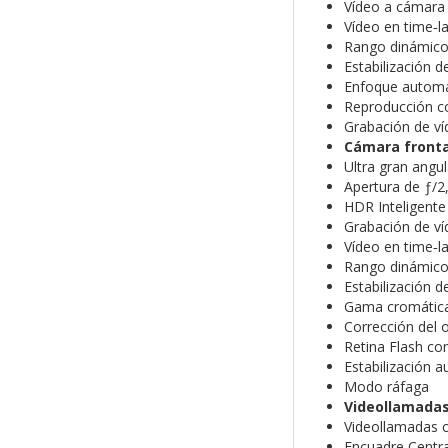
Vídeo a cámara 
Vídeo en time‑la
Rango dinámico 
Estabilización d
Enfoque automá
Reproducción 
Grabación de v
Cámara fronta
Ultra gran angu
Apertura de ƒ/2
HDR Inteligente
Grabación de ví
Vídeo en time‑la
Rango dinámico 
Estabilización d
Gama cromática 
Corrección del 
Retina Flash co
Estabilización 
Modo ráfaga
Videollamada
Videollamadas 
Encuadre Centr