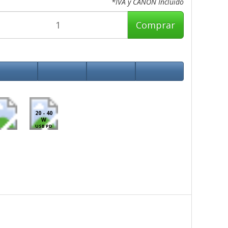
*IVA y CANON Incluido
Comprar
20 - 40
W
USB PD