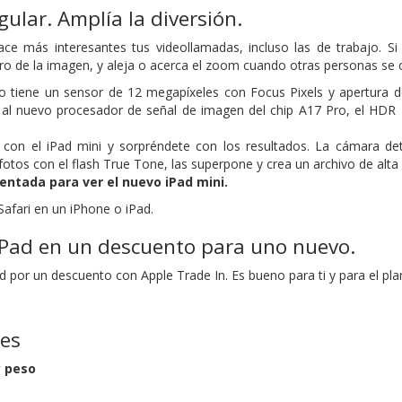
gular. Amplía la diversión.
ce más interesantes tus videollamadas, incluso las de trabajo. S
ro de la imagen, y aleja o acerca el zoom cuando otras personas se 
ro tiene un sensor de 12 megapíxeles con Focus Pixels y apertura d
s al nuevo procesador de señal de imagen del chip A17 Pro, el HDR 
on el iPad mini y sorpréndete con los resultados. La cámara detec
otos con el flash True Tone, las superpone y crea un archivo de alta c
entada para ver el nuevo iPad mini.
Safari en un iPhone o iPad.
iPad en un descuento para uno nuevo.
 por un descuento con Apple Trade In. Es bueno para ti y para el pla
nes
 peso