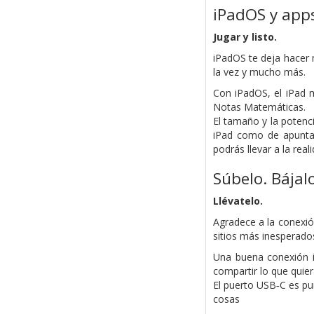
iPadOS y app
Jugar y listo.
iPadOS te deja hacer 
la vez y mucho más.
Con iPadOS, el iPad mi
Notas Matemáticas.
El tamaño y la potenci
iPad como de apuntar
podrás llevar a la rea
Súbelo. Bájalo
Llévatelo.
Agradece a la conexió
sitios más inesperado
Una buena conexión in
compartir lo que quier
El puerto USB‑C es pu
cosas