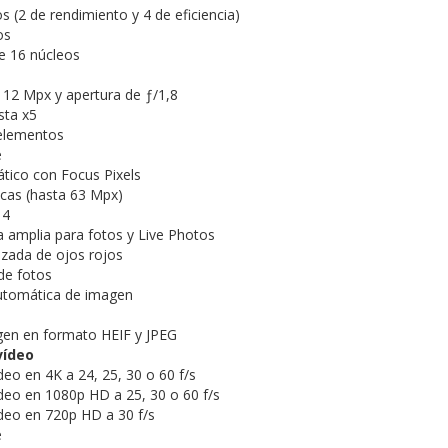
 (2 de rendimiento y 4 de eficiencia)
os
e 16 núcleos
 12 Mpx y apertura de ƒ/1,8
sta x5
 elementos
e
tico con Focus Pixels
cas (hasta 63 Mpx)
 4
amplia para fotos y Live Photos
zada de ojos rojos
de fotos
automática de imagen
gen en formato HEIF y JPEG
vídeo
deo en 4K a 24, 25, 30 o 60 f/s
deo en 1080p HD a 25, 30 o 60 f/s
deo en 720p HD a 30 f/s
e