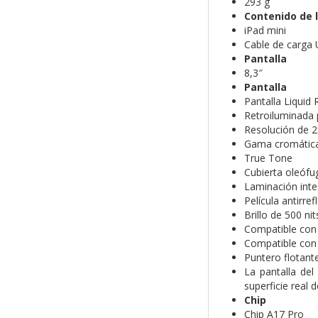
293 g
Contenido de l
iPad mini
Cable de carga 
Pantalla
8,3″
Pantalla
Pantalla Liquid 
Retroiluminada 
Resolución de 2
Gama cromática
True Tone
Cubierta oleófu
Laminación inte
Película antirref
Brillo de 500 nit
Compatible con 
Compatible con 
Puntero flotante
La pantalla del
superficie real d
Chip
Chip A17 Pro