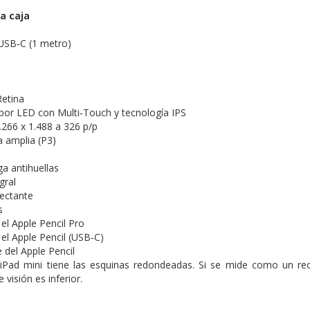
a caja
USB‑C (1 metro)
Retina
por LED con Multi‑Touch y tecnología IPS
.266 x 1.488 a 326 p/p
 amplia (P3)
ga antihuellas
gral
lectante
s
el Apple Pencil Pro
el Apple Pencil (USB‑C)
 del Apple Pencil
 iPad mini tiene las esquinas redondeadas. Si se mide como un rect
e visión es inferior.