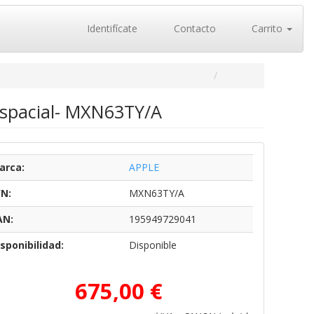
Identifícate
Contacto
Carrito
 Espacial- MXN63TY/A
arca:
APPLE
/N:
MXN63TY/A
AN:
195949729041
sponibilidad:
Disponible
675,00 €