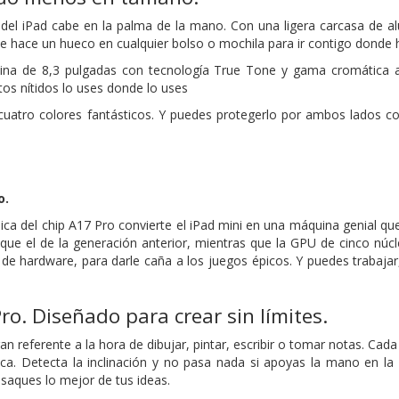
del iPad cabe en la palma de la mano. Con una ligera carcasa de al
 se hace un hueco en cualquier bolso o mochila para ir contigo donde h
tina de 8,3 pulgadas con tecnología True Tone y gama cromática am
tos nítidos lo uses donde lo uses
 cuatro colores fantásticos. Y puedes protegerlo por ambos lados co
o.
ca del chip A17 Pro convierte el iPad mini en una máquina genial que
 que el de la generación anterior, mientras que la GPU de cinco nú
 de hardware, para darle caña a los juegos épicos. Y puedes trabaja
ro. Diseñado para crear sin límites.
ran referente a la hora de dibujar, pintar, escribir o tomar notas. Cad
rica. Detecta la inclinación y no pasa nada si apoyas la mano en la
saques lo mejor de tus ideas.