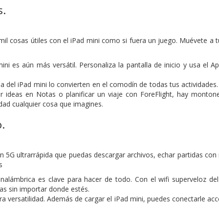
s.
mil cosas útiles con el iPad mini como si fuera un juego. Muévete a 
ni es aún más versátil. Personaliza la pantalla de inicio y usa el A
a del iPad mini lo convierten en el comodín de todas tus actividades
 ideas en Notas o planificar un viaje con ForeFlight, hay monton
lidad cualquier cosa que imagines.
.
n 5G ultrarrápida que puedas descargar archivos, echar partidas con 
s
alámbrica es clave para hacer de todo. Con el wifi superveloz del 
as sin importar donde estés.
ra versatilidad. Además de cargar el iPad mini, puedes conectarle a