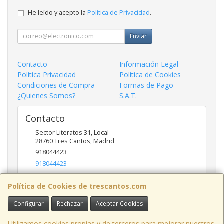
He leído y acepto la
Política de Privacidad
.
Enviar
Contacto
Información Legal
Política Privacidad
Política de Cookies
Condiciones de Compra
Formas de Pago
¿Quienes Somos?
S.A.T.
Contacto
Sector Literatos 31, Local
28760
Tres Cantos
,
Madrid
918044423
918044423
ncs@trescantos.com
Política de Cookies de trescantos.com
Configurar
Rechazar
Aceptar Cookies
Horario
Lunes a Viernes 9:30 a 14:00 - 15:30 a 19:00
Utilizamos cookies propias y de terceros para mejorar nuestros