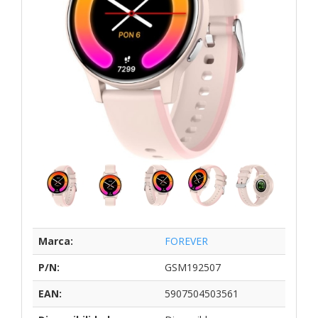
Marca:
FOREVER
P/N:
GSM192507
EAN:
5907504503561