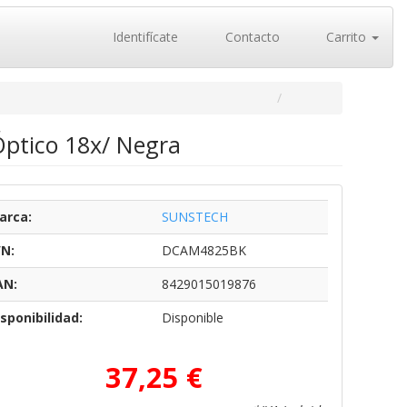
Identifícate
Contacto
Carrito
ptico 18x/ Negra
arca:
SUNSTECH
/N:
DCAM4825BK
AN:
8429015019876
sponibilidad:
Disponible
37,25 €