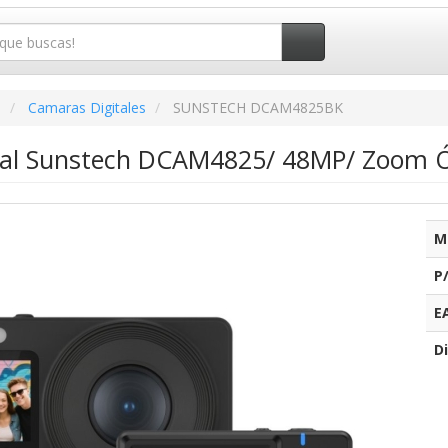
o
Camaras Digitales
SUNSTECH DCAM4825BK
tal Sunstech DCAM4825/ 48MP/ Zoom Ó
M
P
E
Di