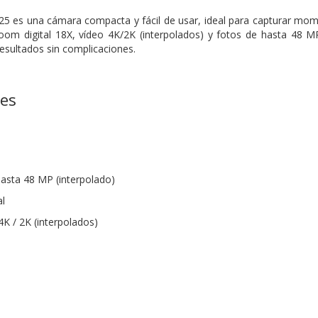
 es una cámara compacta y fácil de usar, ideal para capturar
momen
 zoom
digital 18X, vídeo 4K/2K (interpolados) y fotos de hasta 48 MP
resultados sin complicaciones.
nes
hasta 48 MP (interpolado)
al
K / 2K (interpolados)