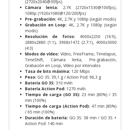
(2720x2040@30fps)
Cámara lenta:
2.7K (2720x1530@100fps),
1080p (1920x1080@120/200fps)
Pre-grabación:
4K, 2.7K y 1080p (según modo)
Grabación en Loop:
4K, 2.7K y 1080p (según
modo)
Resolución de fotos:
4000x2250 (16:9),
2880x2880 (1:1), 3968x1472 (2.7:1), 4000x3000
(4:3)
Modos de vídeo:
Vídeo, FreeFrame, Timelapse,
TimeShift, Cámara lenta, Pre-grabación,
Grabación en Loop, Vídeo por intervalos
Tasa de bits máxima:
120 Mbps
Peso:
GO 3S: 39,1 g / Action Pod: 96,3 g
Batería GO 3S:
310 mAh
Batería Action Pod:
1270 mAh
Tiempo de carga (GO 3S):
23 min (80%) / 35
min (100%)
Tiempo de carga (Action Pod):
47 min (80%)
/ 65 min (100%)
Duración de batería:
GO 3S: 38 min / GO 3S +
Action Pod: 140 min