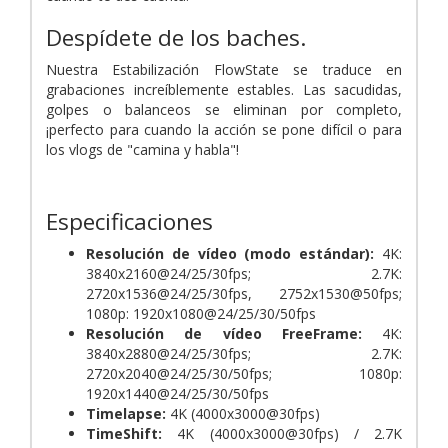
Despídete de los baches.
Nuestra Estabilización FlowState se traduce en
grabaciones increíblemente estables. Las sacudidas,
golpes o balanceos se eliminan por completo,
¡perfecto para cuando la acción se pone difícil o para
los vlogs de "camina y habla"!
Especificaciones
Resolución de vídeo (modo estándar):
4K:
3840x2160@24/25/30fps; 2.7K:
2720x1536@24/25/30fps, 2752x1530@50fps;
1080p: 1920x1080@24/25/30/50fps
Resolución de vídeo FreeFrame:
4K:
3840x2880@24/25/30fps; 2.7K:
2720x2040@24/25/30/50fps; 1080p:
1920x1440@24/25/30/50fps
Timelapse:
4K (4000x3000@30fps)
TimeShift:
4K (4000x3000@30fps) / 2.7K