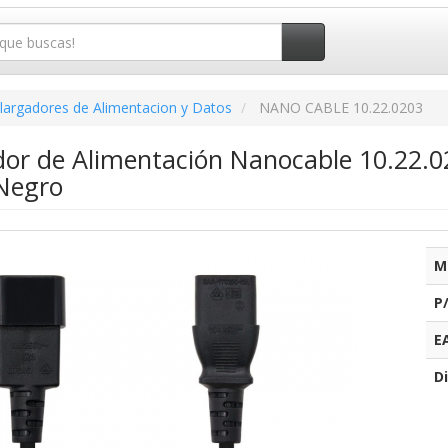
largadores de Alimentacion y Datos
NANO CABLE 10.22.0203
dor de Alimentación Nanocable 10.22.0
Negro
M
P
E
Di