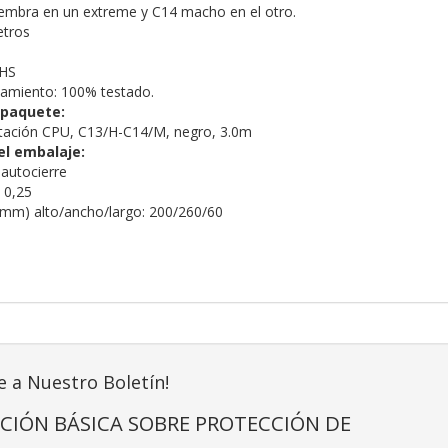
embra en un extreme y C14 macho en el otro.
etros
oHS
namiento: 100% testado.
 paquete:
ntación CPU, C13/H-C14/M, negro, 3.0m
el embalaje:
 autocierre
 0,25
(mm) alto/ancho/largo: 200/260/60
e a Nuestro Boletín!
CIÓN BÁSICA SOBRE PROTECCIÓN DE