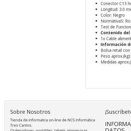
Conector C13 h
Longitud: 3.0 m
Color: Negro
NormativaS: R
Test de Funcio
Contenido del
1x Cable alime
Información d
Bolsa retail con
Peso aprox.(kg):
Medidas aprox.
Sobre Nosotros
¡Suscríbet
Tienda de informatica on-line de NCS Informática
INFORMA
Tres Cantos.
DATOS
Ordenadores, portátiles, tabets, impresoras,