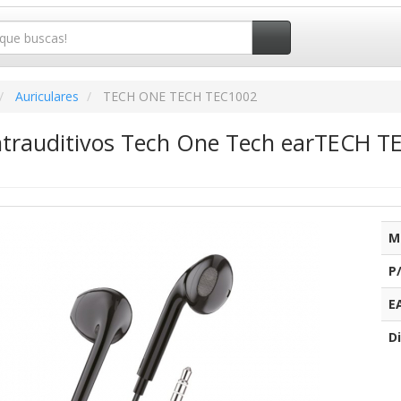
Auriculares
TECH ONE TECH TEC1002
Intrauditivos Tech One Tech earTECH TE
M
P
E
Di