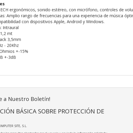
nes
TECH ergonómicos, sonido estéreo, con micrófono, controles de volu
as: Amplio rango de frecuencias para una experiencia de música ópti
patibilidad con dispositivos Apple, Android y Windows.
 Intraural
 1,2 mt
-jack 3,5mm
Hz - 20Khz
 Ohmios +-15%
dB +-3dB
e a Nuestro Boletín!
CIÓN BÁSICA SOBRE PROTECCIÓN DE
OMPUTER SITE, S.L.