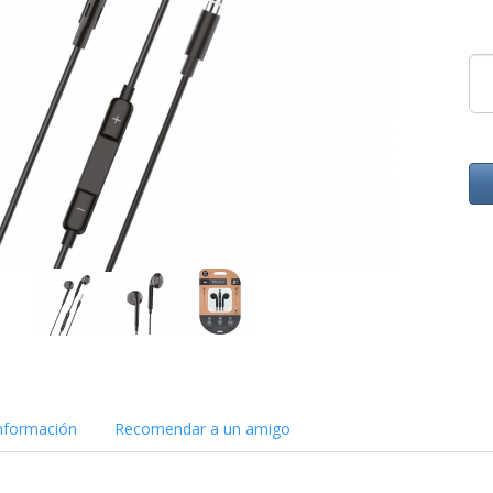
nformación
Recomendar a un amigo